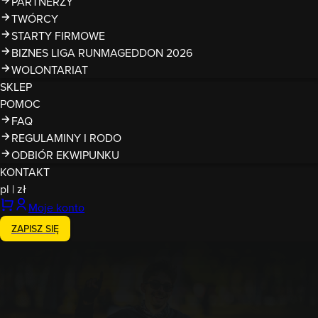
PARTNERZY
TWÓRCY
STARTY FIRMOWE
BIZNES LIGA RUNMAGEDDON 2026
WOLONTARIAT
SKLEP
POMOC
FAQ
REGULAMINY I RODO
ODBIÓR EKWIPUNKU
KONTAKT
pl
|
zł
Moje konto
ZAPISZ SIĘ
24-25.10.2026
Runmageddon JuraPark