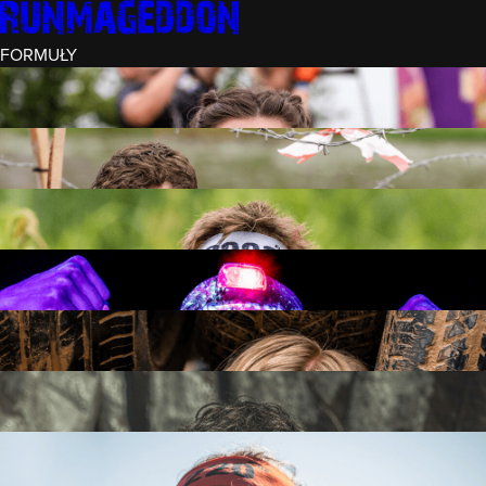
FORMUŁY
INTRO (¼)
15 PRZESZKÓD
3 KM+
REKRUT (½)
30 PRZESZKÓD
6 KM+
RUNMAGEDDON
50 PRZESZKÓD
12 KM+
NOCNY REKRUT (½)
30 PRZESZKÓD
6 KM+
INTRO U-16
15 PRZESZKÓD
3 KM+
RUNMAGEDDON HARDCORE
70 PRZESZKÓD
21 KM+
RUNMAGEDDON ULTRA
140 PRZESZKÓD
42 KM+