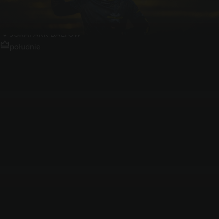
Bałtów
JURAPARK BAŁTÓW
południe