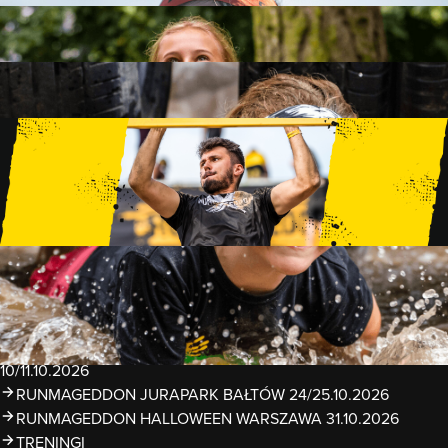
FAMILY
15 PRZESZKÓD
2 KM+
KIDS
15 PRZESZKÓD
1 KM+
TRENINGI
WYDARZENIA
RUNMAGEDDON LUBLIN ZALEW ZEMBORZYCKI
22/23.08.2026
RUNMAGEDDON ERGO ARENA GDAŃSK/SOPOT
12/13.09.2026
RUNMAGEDDON KIDS: DEMO WARSZAWA 24/26.09.2026
RUNMAGEDDON WROCŁAW KOPALNIA ROLANTOWICE
26/27.09.2026
RUNMAGEDDON WARSZAWA TWIERDZA MODLIN
10/11.10.2026
RUNMAGEDDON JURAPARK BAŁTÓW 24/25.10.2026
RUNMAGEDDON HALLOWEEN WARSZAWA 31.10.2026
TRENINGI