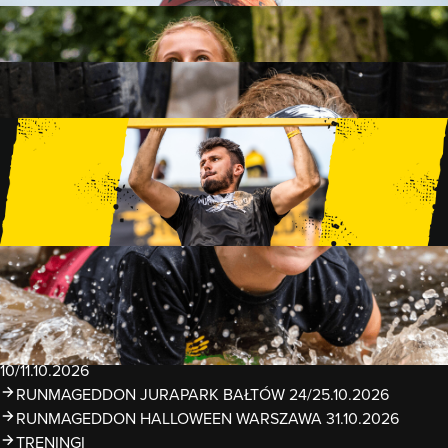
FAMILY
15 PRZESZKÓD
2 KM+
KIDS
15 PRZESZKÓD
1 KM+
TRENINGI
WYDARZENIA
RUNMAGEDDON LUBLIN ZALEW ZEMBORZYCKI
22/23.08.2026
RUNMAGEDDON ERGO ARENA GDAŃSK/SOPOT
12/13.09.2026
RUNMAGEDDON KIDS: DEMO WARSZAWA 24/26.09.2026
RUNMAGEDDON WROCŁAW KOPALNIA ROLANTOWICE
26/27.09.2026
RUNMAGEDDON WARSZAWA TWIERDZA MODLIN
10/11.10.2026
RUNMAGEDDON JURAPARK BAŁTÓW 24/25.10.2026
RUNMAGEDDON HALLOWEEN WARSZAWA 31.10.2026
TRENINGI