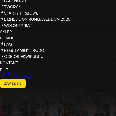
PARTNERZY
TWÓRCY
STARTY FIRMOWE
BIZNES LIGA RUNMAGEDDON 2026
WOLONTARIAT
SKLEP
POMOC
FAQ
REGULAMINY I RODO
ODBIÓR EKWIPUNKU
KONTAKT
pl
|
zł
Moje konto
ZAPISZ SIĘ
Zakończony
13-14.09.2025
Runmageddon Kids