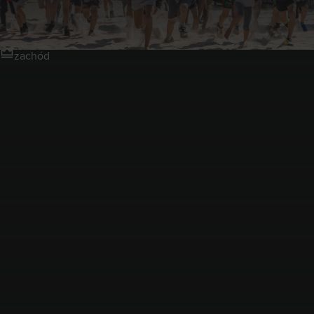
Długołęka
zachód