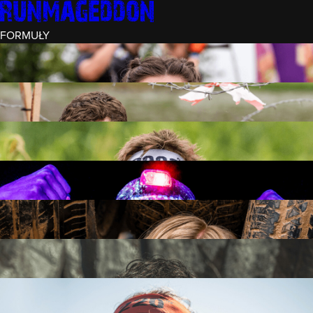
FORMUŁY
INTRO (¼)
15 PRZESZKÓD
3 KM+
REKRUT (½)
30 PRZESZKÓD
6 KM+
RUNMAGEDDON
50 PRZESZKÓD
12 KM+
NOCNY REKRUT (½)
30 PRZESZKÓD
6 KM+
INTRO U-16
15 PRZESZKÓD
3 KM+
RUNMAGEDDON HARDCORE
70 PRZESZKÓD
21 KM+
RUNMAGEDDON ULTRA
140 PRZESZKÓD
42 KM+