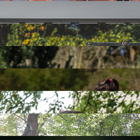
w ręce i przejdźcie za ich pomocą na drugą stronę...
owanych – wchodzenie po murze na linę. Z góry rozciąga się ład
ne z Poznania! Każdy bowiem z przyjemnością popatrzy, jak z gra
łgać się pod Kratownicą, albo przebiec po belkach górą! Żadna
dnienia trzeba zanurkować pod belką - tak musisz cały zanurzyć s
 pokonanie przeszkody, przybijecie piątkę z wolontariuszem i j