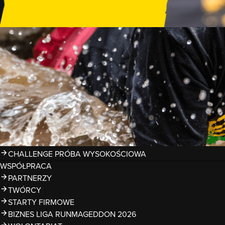
GDZIE TRENOWAĆ?
PRZESZKODY
ZDJĘCIA
KALENDARZ 2026
WYNIKI
LIGA RUNMAGEDDON 2026
SUPERLIGA RUNMAGEDDON 2026
SUPERLIGA RMG KIDS 2026
KWALIFIKACJE DO MISTRZOSTW EUROPY I ŚWIATA OCR
TROFEA
LEGENDY RUNMAGEDDON
MAGAZYN
CHALLENGE PRÓBA WYSOKOŚCIOWA
WSPÓŁPRACA
PARTNERZY
TWÓRCY
STARTY FIRMOWE
BIZNES LIGA RUNMAGEDDON 2026