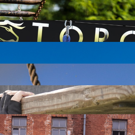
emy Wam walkę z metalową drabinką, na której poczujesz się jak
. Musisz wykazać się odpowiednią techniką i pokonać każdą z jeg
 uprzykrzyć Ci życie. Masz nadzieję, że dasz jej radę? Trzymaj s
aście metrów lotu wystawi na próbę siłę i charakter nawet najwię
żesz wyprasować na niej koszulę, jednak nie polecamy tego r
rugą stronę.
ć Skośną. My z podziurawionej ściany zrobiliśmy przeszkodę!