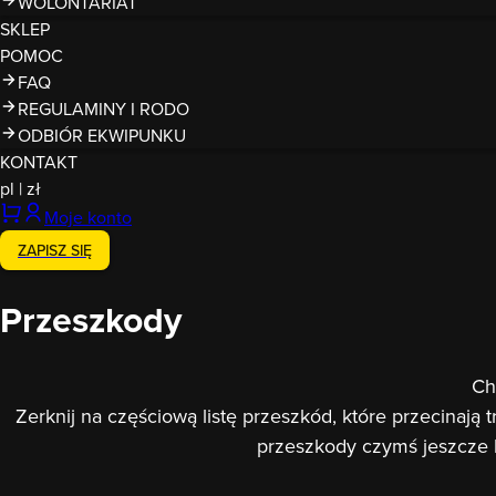
WOLONTARIAT
SKLEP
POMOC
FAQ
REGULAMINY I RODO
ODBIÓR EKWIPUNKU
KONTAKT
pl
|
zł
Moje konto
ZAPISZ SIĘ
Przeszkody
Ch
Zerknij na częściową listę przeszkód, które przecinają
przeszkody czymś jeszcze ba