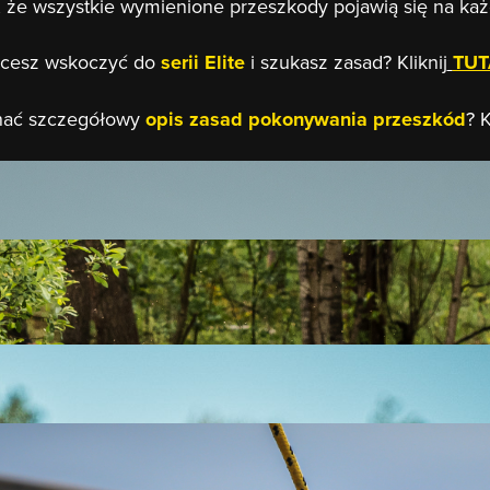
 że wszystkie wymienione przeszkody pojawią się na ka
cesz wskoczyć do
serii Elite
i szukasz zasad? Kliknij
TUT
nać szczegółowy
opis zasad pokonywania przeszkód
? K
tą przeszkodą, możecie być pewni, że na sam widok przejdą Was 
otne kąpiele sprzyjają cerze i działają odżywczo na ciało. Do
ność już niejednego zwiodła na manowce. Weź porządny rozbieg,
wnie i zgrabnie przejść przez jej sieć! Unikaj lin jak Tom Cruis