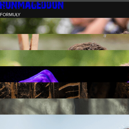
FORMUŁY
INTRO (¼)
15 PRZESZKÓD
3 KM+
REKRUT (½)
30 PRZESZKÓD
6 KM+
RUNMAGEDDON
50 PRZESZKÓD
12 KM+
NOCNY REKRUT (½)
30 PRZESZKÓD
6 KM+
INTRO U-16
15 PRZESZKÓD
3 KM+
RUNMAGEDDON HARDCORE
70 PRZESZKÓD
21 KM+
RUNMAGEDDON ULTRA
140 PRZESZKÓD
42 KM+