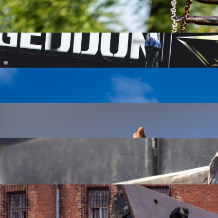
HELIKOPTER
Módl się żeby to nie był Helikopter w ogniu! Na razie proponuj
HOLY BULL BY TOROZ
Święty Byk stanął na Twojej drodze i łatwo Cię nie puści dalej
HOPE TO ROPE
To jeszcze jedna konstrukcja pod skosem, z pomocą której chcemy
INDIANA XXL
Duży może więcej... dlatego też Indiana urósł. Trzy razy. Kilkan
KILLER PLANK
Deska do prasowania w wolnej interpretacji Runmageddonu! Mo
spodu i skorzystanie z jej długości w celu przedostania się na d
Kołkosznikow
Konkurencja wbiła na naszą trasę z kałachem i chciała zniszczy