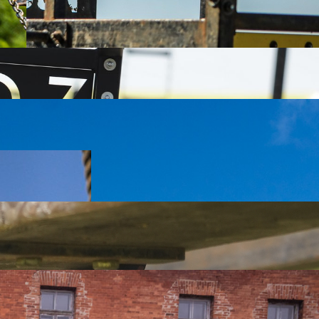
 komandos ładujący się na akcję do śmigłowca!
o kulek i uderzyć w dzwon!
ię mocno lin i pamiętaj, że nadzieja umiera ostatnia!
kszych twardzieli.
obić. Znacznie lepszym zastosowaniem będzie chwycenie jej od