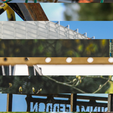
DNA
Wygląda całkiem łagodnie, ale nie daj się zwieść. Twoje bicki za
DYWAN Z OPON
Ktoś złośliwy porozrzucał stare opony, które stoją Ci teraz na 
FIREMAN
Kto w dzieciństwie nie chciał pracować w Straży Pożarnej? Spe
FLYING MONKEY
Do wszystkich, którzy uparcie zaliczają małpy do nielotów - NIE
HARFA
Niby zwykła rura, a ile zachodu! Możesz stracić na niej nie tylko
HOCKI KLOCKI
Tutaj przyda się siła rąk i mocny brzuch, ale bez obaw! Klocek 