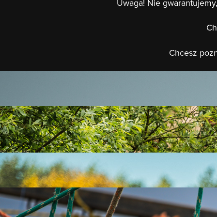
Uwaga! Nie gwarantujemy,
Ch
Chcesz poz
Atak Szczytowy
Niezależnie, w którym wariancie przyjdzie się Wam zmierzyć z 
BAGNA
Zapisałeś się na Runmageddon = wpadłeś w bagno. Dosłownie! Bł
życie!
BIG SKOŚNA
Młodsza, dość niepozorna siostra RAMPY. Uważaj! Jej niepozor
CZARNA WDOWA
Jedyny taki okaz zamieszkujący tereny Polski. Trzeba będzie spra