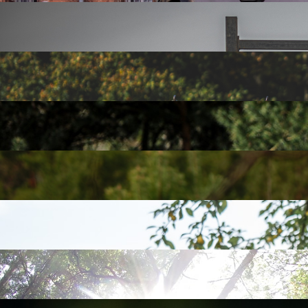
KOŁKOWNICA
Nie będziemy Wam ciosać kołków na głowie, po prostu weźcie je 
KOMANDOS
Mur, przy nim lina – chyba wiesz co zrobić. Wersja dla zaawans
KOZIOŁKI POZNAŃSKIE
Będziesz atrakcją turystyczną, lepszą niż słynne parzystokopyt
KRATOWNICA
W zależności od tego jaki mamy humor, będziemy kazać Wam czo
LODOWA
Kontener z lodem. Jesteś morsem? Będzie Ci łatwiej, ale dla utru
MAŁPI GAJ
Nasz cyrk, nasi Runmageddończycy! Zamiast banana w nagrodę za
MENTALNA