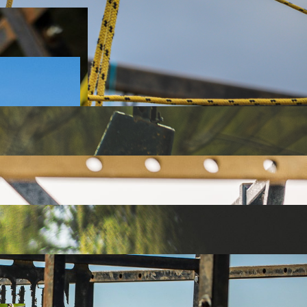
 opcja jest zdecydowanie szybsza.
k z rury zjeżdża, a Wy musicie się na nią wspiąć. Zadowoleni?
ek!