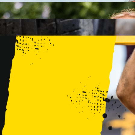
FAMILY
15 PRZESZKÓD
2 KM+
KIDS
15 PRZESZKÓD
1 KM+
TRENINGI
WYDARZENIA
RUNMAGEDDON LUBLIN ZALEW ZEMBORZYCKI 22/23.08.20
RUNMAGEDDON ERGO ARENA GDAŃSK/SOPOT 12/13.09.20
RUNMAGEDDON KIDS: DEMO WARSZAWA 24/26.09.2026
RUNMAGEDDON WROCŁAW KOPALNIA ROLANTOWICE 26/27
RUNMAGEDDON WARSZAWA TWIERDZA MODLIN 10/11.10.20
RUNMAGEDDON JURAPARK BAŁTÓW 24/25.10.2026
RUNMAGEDDON HALLOWEEN WARSZAWA 31.10.2026
TRENINGI
VOUCHERY
DLA ZAWODNIKÓW
LOGOWANIE
DEBIUTUJĘ