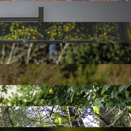
ny widok, można pozować i robić zdjęcia.
cją pokonujesz kolejne bele na przeszkodzie!
 opcja nie oszczędzi Waszego ciała!
ię w lodowatej wodzie, a później... wynurzyć się i biec dalej!
azda na trasę!