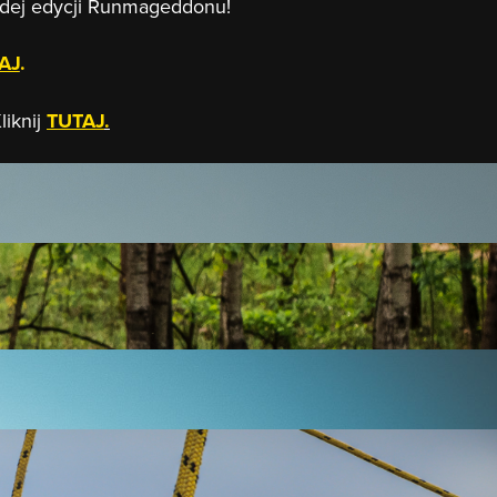
żdej edycji Runmageddonu!
AJ
.
liknij
TUTAJ
.
dreszcze...
bra, to nieprawda… Robimy to tylko po to, żeby uprzykrzyć Wam
 chwytaj mocno linę i dawaj na drugą stronę!
e laserów w Mission Impossible!