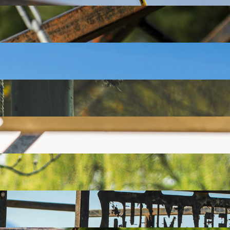
płoną zanim dotrzeć do końca tej piekielnej konstrukcji.
drodze do mety. Możesz je uprzątnąć lub przebiec po nich. Druga
łniamy Wasze marzenia! Oczywiście robimy to po swojemu… Straża
 MACIE RACJI!!!
 siły, ale i zęby, więc uważaj z mierzeniem się do skoku!
po klocku i masz to za sobą. Tylko nie zapomnij uderzyć w dzwon