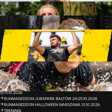
FAMILY
15 PRZESZKÓD
2 KM+
KIDS
15 PRZESZKÓD
1 KM+
TRENINGI
WYDARZENIA
RUNMAGEDDON LUBLIN ZALEW ZEMBORZYCKI
22/23.08.2026
RUNMAGEDDON ERGO ARENA GDAŃSK/SOPOT
12/13.09.2026
RUNMAGEDDON KIDS: DEMO WARSZAWA 24/26.09.2026
RUNMAGEDDON WROCŁAW KOPALNIA ROLANTOWICE
26/27.09.2026
RUNMAGEDDON WARSZAWA TWIERDZA MODLIN
10/11.10.2026
RUNMAGEDDON JURAPARK BAŁTÓW 24/25.10.2026
RUNMAGEDDON HALLOWEEN WARSZAWA 31.10.2026
TRENINGI