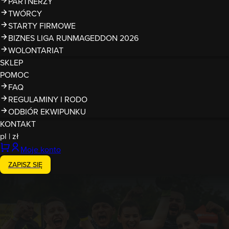
PARTNERZY
TWÓRCY
STARTY FIRMOWE
BIZNES LIGA RUNMAGEDDON 2026
WOLONTARIAT
SKLEP
POMOC
FAQ
REGULAMINY I RODO
ODBIÓR EKWIPUNKU
KONTAKT
pl
|
zł
Moje konto
ZAPISZ SIĘ
Zakończony
18-19.10.2025
Runmageddon