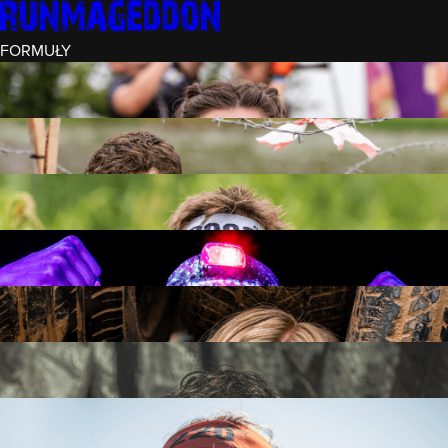
FORMUŁY
INTRO (¼)
15 PRZESZKÓD
3 KM+
REKRUT (½)
30 PRZESZKÓD
6 KM+
RUNMAGEDDON
50 PRZESZKÓD
12 KM+
NOCNY REKRUT (½)
30 PRZESZKÓD
6 KM+
INTRO U-16
15 PRZESZKÓD
3 KM+
RUNMAGEDDON HARDCORE
70 PRZESZKÓD
21 KM+
RUNMAGEDDON ULTRA
140 PRZESZKÓD
42 KM+