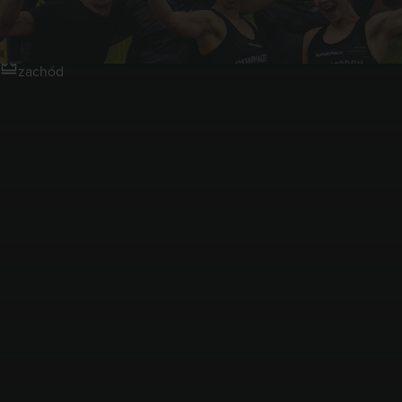
Wrocław Długołęka
zachód