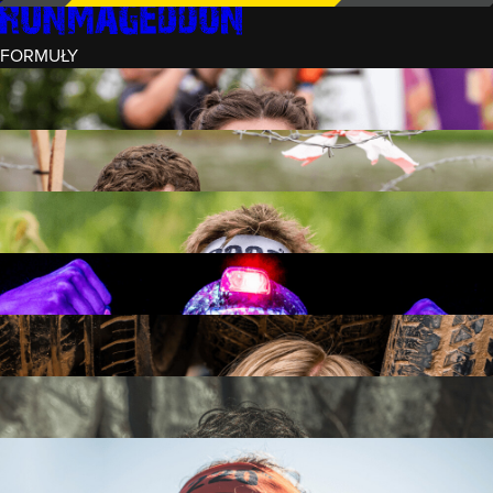
FORMUŁY
INTRO (¼)
15 PRZESZKÓD
3 KM+
REKRUT (½)
30 PRZESZKÓD
6 KM+
RUNMAGEDDON
50 PRZESZKÓD
12 KM+
NOCNY REKRUT (½)
30 PRZESZKÓD
6 KM+
INTRO U-16
15 PRZESZKÓD
3 KM+
RUNMAGEDDON HARDCORE
70 PRZESZKÓD
21 KM+
RUNMAGEDDON ULTRA
140 PRZESZKÓD
42 KM+