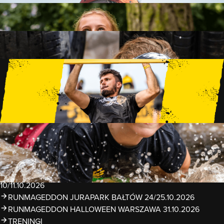
FAMILY
15 PRZESZKÓD
2 KM+
KIDS
15 PRZESZKÓD
1 KM+
TRENINGI
WYDARZENIA
RUNMAGEDDON LUBLIN ZALEW ZEMBORZYCKI
22/23.08.2026
RUNMAGEDDON ERGO ARENA GDAŃSK/SOPOT
12/13.09.2026
RUNMAGEDDON KIDS: DEMO WARSZAWA 24/26.09.2026
RUNMAGEDDON WROCŁAW KOPALNIA ROLANTOWICE
26/27.09.2026
RUNMAGEDDON WARSZAWA TWIERDZA MODLIN
10/11.10.2026
RUNMAGEDDON JURAPARK BAŁTÓW 24/25.10.2026
RUNMAGEDDON HALLOWEEN WARSZAWA 31.10.2026
TRENINGI