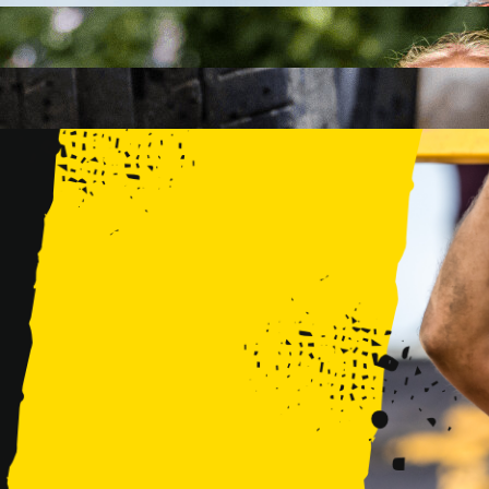
FAMILY
15 PRZESZKÓD
2 KM+
KIDS
15 PRZESZKÓD
1 KM+
TRENINGI
WYDARZENIA
RUNMAGEDDON LUBLIN ZALEW ZEMBORZYCKI 22/23.08.20
RUNMAGEDDON ERGO ARENA GDAŃSK/SOPOT 12/13.09.20
RUNMAGEDDON KIDS: DEMO WARSZAWA 24/26.09.2026
RUNMAGEDDON WROCŁAW KOPALNIA ROLANTOWICE 26/27
RUNMAGEDDON WARSZAWA TWIERDZA MODLIN 10/11.10.20
RUNMAGEDDON JURAPARK BAŁTÓW 24/25.10.2026
RUNMAGEDDON HALLOWEEN WARSZAWA 31.10.2026
TRENINGI
VOUCHERY
DLA ZAWODNIKÓW
LOGOWANIE
DEBIUTUJĘ