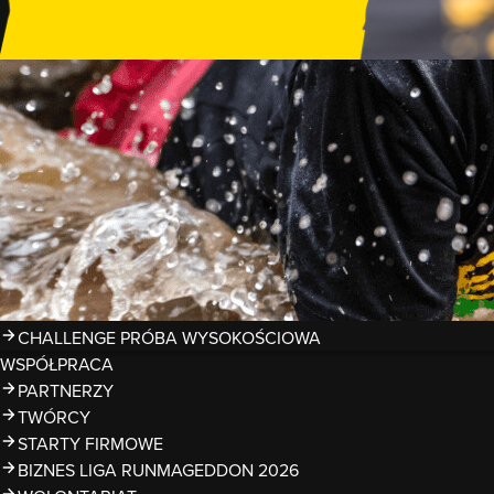
GDZIE TRENOWAĆ?
PRZESZKODY
ZDJĘCIA
KALENDARZ 2026
WYNIKI
LIGA RUNMAGEDDON 2026
SUPERLIGA RUNMAGEDDON 2026
SUPERLIGA RMG KIDS 2026
KWALIFIKACJE DO MISTRZOSTW EUROPY I ŚWIATA OCR
TROFEA
LEGENDY RUNMAGEDDON
MAGAZYN
CHALLENGE PRÓBA WYSOKOŚCIOWA
WSPÓŁPRACA
PARTNERZY
TWÓRCY
STARTY FIRMOWE
BIZNES LIGA RUNMAGEDDON 2026