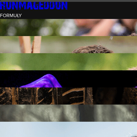
FORMUŁY
INTRO (¼)
15 PRZESZKÓD
3 KM+
REKRUT (½)
30 PRZESZKÓD
6 KM+
RUNMAGEDDON
50 PRZESZKÓD
12 KM+
NOCNY REKRUT (½)
30 PRZESZKÓD
6 KM+
INTRO U-16
15 PRZESZKÓD
3 KM+
RUNMAGEDDON HARDCORE
70 PRZESZKÓD
21 KM+
RUNMAGEDDON ULTRA
140 PRZESZKÓD
42 KM+