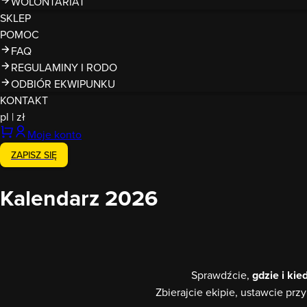
WOLONTARIAT
SKLEP
POMOC
FAQ
REGULAMINY I RODO
ODBIÓR EKWIPUNKU
KONTAKT
pl
|
zł
Moje konto
ZAPISZ SIĘ
Kalendarz 2026
Sprawdźcie,
gdzie i ki
Zbierajcie ekipie, ustawcie pr