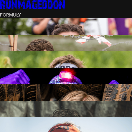
FORMUŁY
INTRO (¼)
15 PRZESZKÓD
3 KM+
REKRUT (½)
30 PRZESZKÓD
6 KM+
RUNMAGEDDON
50 PRZESZKÓD
12 KM+
NOCNY REKRUT (½)
30 PRZESZKÓD
6 KM+
INTRO U-16
15 PRZESZKÓD
3 KM+
RUNMAGEDDON HARDCORE
70 PRZESZKÓD
21 KM+
RUNMAGEDDON ULTRA
140 PRZESZKÓD
42 KM+