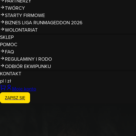
PARTNERZY
TWÓRCY
STARTY FIRMOWE
BIZNES LIGA RUNMAGEDDON 2026
WOLONTARIAT
SKLEP
POMOC
FAQ
REGULAMINY I RODO
ODBIÓR EKWIPUNKU
KONTAKT
pl
|
zł
Moje konto
ZAPISZ SIĘ
Level 5
Runmageddon Hardcore
70 przeszkód
21 KM+
VOUCHER 100zł
KORONA
PAKIET STARTOWY
WETERAN
rocket_launch
fort