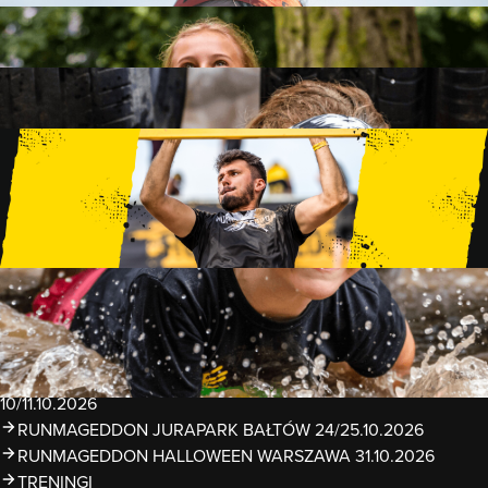
FAMILY
15 PRZESZKÓD
2 KM+
KIDS
15 PRZESZKÓD
1 KM+
TRENINGI
WYDARZENIA
RUNMAGEDDON LUBLIN ZALEW ZEMBORZYCKI
22/23.08.2026
RUNMAGEDDON ERGO ARENA GDAŃSK/SOPOT
12/13.09.2026
RUNMAGEDDON KIDS: DEMO WARSZAWA 24/26.09.2026
RUNMAGEDDON WROCŁAW KOPALNIA ROLANTOWICE
26/27.09.2026
RUNMAGEDDON WARSZAWA TWIERDZA MODLIN
10/11.10.2026
RUNMAGEDDON JURAPARK BAŁTÓW 24/25.10.2026
RUNMAGEDDON HALLOWEEN WARSZAWA 31.10.2026
TRENINGI