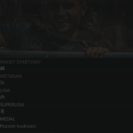
LIGA
SUPERLIGA
MEDAL
70 przeszkód
21 KM+
VOUCHER 100zł
KORONA
rocket_launch
PAKIET STARTOWY
fort
WETERAN
LIGA
SUPERLIGA
MEDAL
Poziom trudności