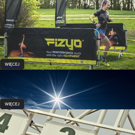
To dopiero początek – Fizyo nabiera tempa!
11 lipca 2025
Marka
Fizyo
powstała z pasji do ruchu i zdrowego stylu życia.
Od samego początku chcieli być blisko ludzi aktywnych – tych,
którzy trenują regularnie, dopiero zaczynają lub szukają
motywacji do zmiany. W tym roku wkroczyli w nowy etap –
rozpoczęli współpracę z Runmageddon
jako
marka
wspierająca
.
WIĘCEJ
Zimowe emocje w Austrii
9 grudnia 2024
Czas najwyższy przygotować się do zimowej edycji RMG. A gdyby
połączyć przyjemne z pożytecznym?
WIĘCEJ
Tu gdzie wszystko się zaczęło
6 marca 2024
13 kwietnia 2014 - Tor Służewiec. Tu zaczyna się historia, która trwa do
dzisiaj...