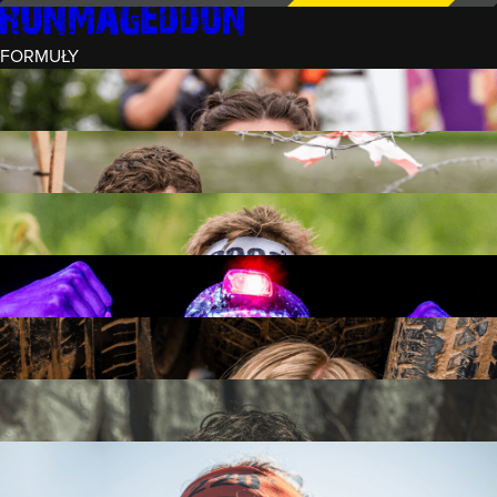
FORMUŁY
INTRO (¼)
15 PRZESZKÓD
3 KM+
REKRUT (½)
30 PRZESZKÓD
6 KM+
RUNMAGEDDON
50 PRZESZKÓD
12 KM+
NOCNY REKRUT (½)
30 PRZESZKÓD
6 KM+
INTRO U-16
15 PRZESZKÓD
3 KM+
RUNMAGEDDON HARDCORE
70 PRZESZKÓD
21 KM+
RUNMAGEDDON ULTRA
140 PRZESZKÓD
42 KM+