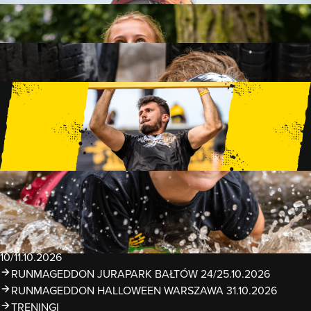
FAMILY
15 PRZESZKÓD
2 KM+
KIDS
15 PRZESZKÓD
1 KM+
TRENINGI
WYDARZENIA
RUNMAGEDDON LUBLIN ZALEW ZEMBORZYCKI
22/23.08.2026
RUNMAGEDDON ERGO ARENA GDAŃSK/SOPOT
12/13.09.2026
RUNMAGEDDON KIDS: DEMO WARSZAWA 24/26.09.2026
RUNMAGEDDON WROCŁAW KOPALNIA ROLANTOWICE
26/27.09.2026
RUNMAGEDDON WARSZAWA TWIERDZA MODLIN
10/11.10.2026
RUNMAGEDDON JURAPARK BAŁTÓW 24/25.10.2026
RUNMAGEDDON HALLOWEEN WARSZAWA 31.10.2026
TRENINGI