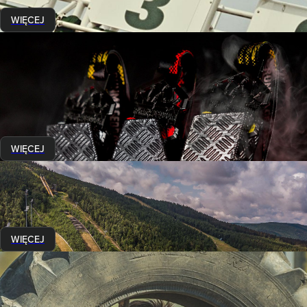
WIĘCEJ
Przed startem
Ty też możesz zostać WETERANEM RUNNMAGEDDON
20 września 2023
WETERAN RUNMAGEDDON - budzi podziw i stanowi cel wielu
Runmageddończyków. Co za sobą kryje i jak go zdobyć? O tym
dowiesz się z tego tekstu.
WIĘCEJ
AHOJ RMG! - czyli pocztówka z Harrachova
27 lipca 2023
Krótka relacja z wydarzenia, które na długo pozostanie w
Waszej i naszej pamięci...
WIĘCEJ
Przed startem
Z RODZINKĄ NAJLEPIEJ WYCHODZI SIĘ NA...
RUNMAGEDDON!