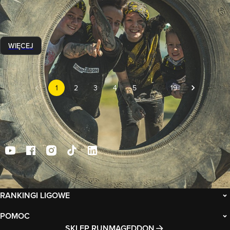
28 czerwca 2023
Czy Runmageddon to dobry pomysł na aktywność dla rodzin?
Przeczytaj artykuł i przekonaj się sam!
WIĘCEJ
1
2
3
4
5
…
19
DLA ZAWODNIKÓW
RANKINGI LIGOWE
POMOC
SKLEP RUNMAGEDDON