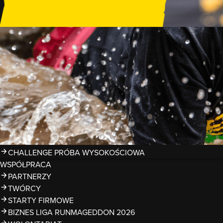
GDZIE TRENOWAĆ?
PRZESZKODY
ZDJĘCIA
KALENDARZ 2026
WYNIKI
LIGA RUNMAGEDDON 2026
SUPERLIGA RUNMAGEDDON 2026
SUPERLIGA RMG KIDS 2026
KWALIFIKACJE DO MISTRZOSTW EUROPY I ŚWIATA OCR
TROFEA
LEGENDY RUNMAGEDDON
MAGAZYN
CHALLENGE PRÓBA WYSOKOŚCIOWA
WSPÓŁPRACA
PARTNERZY
TWÓRCY
STARTY FIRMOWE
BIZNES LIGA RUNMAGEDDON 2026