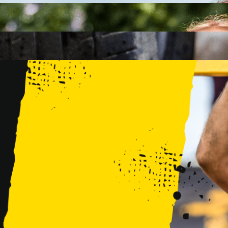
FAMILY
15 PRZESZKÓD
2 KM+
KIDS
15 PRZESZKÓD
1 KM+
TRENINGI
WYDARZENIA
RUNMAGEDDON LUBLIN ZALEW ZEMBORZYCKI 22/23.08.20
RUNMAGEDDON ERGO ARENA GDAŃSK/SOPOT 12/13.09.20
RUNMAGEDDON KIDS: DEMO WARSZAWA 24/26.09.2026
RUNMAGEDDON WROCŁAW KOPALNIA ROLANTOWICE 26/27
RUNMAGEDDON WARSZAWA TWIERDZA MODLIN 10/11.10.20
RUNMAGEDDON JURAPARK BAŁTÓW 24/25.10.2026
RUNMAGEDDON HALLOWEEN WARSZAWA 31.10.2026
TRENINGI
VOUCHERY
DLA ZAWODNIKÓW
LOGOWANIE
DEBIUTUJĘ