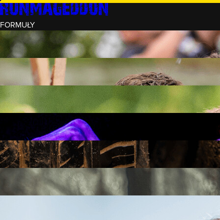
FORMUŁY
INTRO (¼)
15 PRZESZKÓD
3 KM+
REKRUT (½)
30 PRZESZKÓD
6 KM+
RUNMAGEDDON
50 PRZESZKÓD
12 KM+
NOCNY REKRUT (½)
30 PRZESZKÓD
6 KM+
INTRO U-16
15 PRZESZKÓD
3 KM+
RUNMAGEDDON HARDCORE
70 PRZESZKÓD
21 KM+
RUNMAGEDDON ULTRA
140 PRZESZKÓD
42 KM+