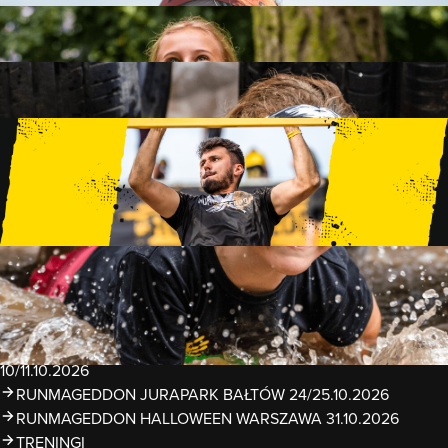
FAMILY
15 PRZESZKÓD
2 KM+
KIDS
15 PRZESZKÓD
1 KM+
TRENINGI
WYDARZENIA
RUNMAGEDDON LUBLIN ZALEW ZEMBORZYCKI
22/23.08.2026
RUNMAGEDDON ERGO ARENA GDAŃSK/SOPOT
12/13.09.2026
RUNMAGEDDON KIDS: DEMO WARSZAWA 24/26.09.2026
RUNMAGEDDON WROCŁAW KOPALNIA ROLANTOWICE
26/27.09.2026
RUNMAGEDDON WARSZAWA TWIERDZA MODLIN
10/11.10.2026
RUNMAGEDDON JURAPARK BAŁTÓW 24/25.10.2026
RUNMAGEDDON HALLOWEEN WARSZAWA 31.10.2026
TRENINGI