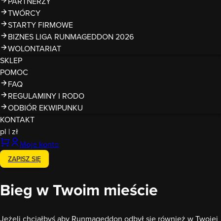
PARTNERZY
TWÓRCY
STARTY FIRMOWE
BIZNES LIGA RUNMAGEDDON 2026
WOLONTARIAT
SKLEP
POMOC
FAQ
REGULAMINY I RODO
ODBIÓR EKWIPUNKU
KONTAKT
pl
|
zł
Moje konto
ZAPISZ SIĘ
Bieg w Twoim mieście
Jeżeli chciałbyś aby Runmageddon odbył się również w Twojej