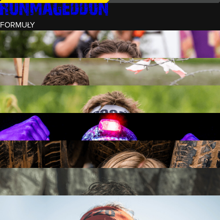
FORMUŁY
INTRO (¼)
15 PRZESZKÓD
3 KM+
REKRUT (½)
30 PRZESZKÓD
6 KM+
RUNMAGEDDON
50 PRZESZKÓD
12 KM+
NOCNY REKRUT (½)
30 PRZESZKÓD
6 KM+
INTRO U-16
15 PRZESZKÓD
3 KM+
RUNMAGEDDON HARDCORE
70 PRZESZKÓD
21 KM+
RUNMAGEDDON ULTRA
140 PRZESZKÓD
42 KM+