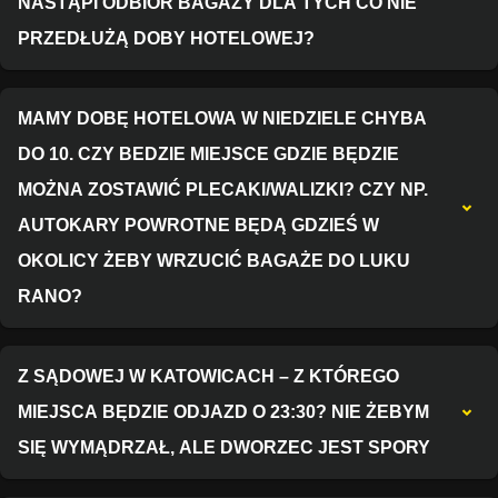
NASTĄPI ODBIÓR BAGAŻY DLA TYCH CO NIE
PRZEDŁUŻĄ DOBY HOTELOWEJ?
MAMY DOBĘ HOTELOWA W NIEDZIELE CHYBA
DO 10. CZY BEDZIE MIEJSCE GDZIE BĘDZIE
MOŻNA ZOSTAWIĆ PLECAKI/WALIZKI? CZY NP.
AUTOKARY POWROTNE BĘDĄ GDZIEŚ W
OKOLICY ŻEBY WRZUCIĆ BAGAŻE DO LUKU
RANO?
Z SĄDOWEJ W KATOWICACH – Z KTÓREGO
MIEJSCA BĘDZIE ODJAZD O 23:30? NIE ŻEBYM
SIĘ WYMĄDRZAŁ, ALE DWORZEC JEST SPORY