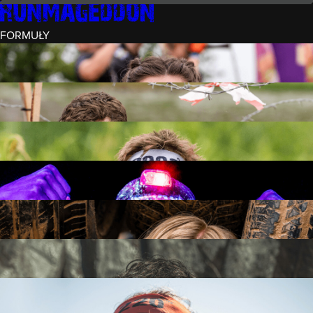
FORMUŁY
INTRO (¼)
15 PRZESZKÓD
3 KM+
REKRUT (½)
30 PRZESZKÓD
6 KM+
RUNMAGEDDON
50 PRZESZKÓD
12 KM+
NOCNY REKRUT (½)
30 PRZESZKÓD
6 KM+
INTRO U-16
15 PRZESZKÓD
3 KM+
RUNMAGEDDON HARDCORE
70 PRZESZKÓD
21 KM+
RUNMAGEDDON ULTRA
140 PRZESZKÓD
42 KM+