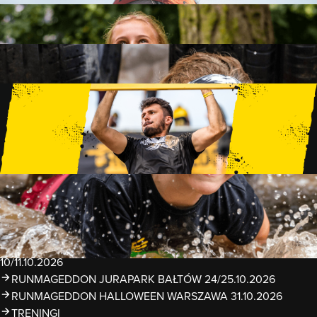
FAMILY
15 PRZESZKÓD
2 KM+
KIDS
15 PRZESZKÓD
1 KM+
TRENINGI
WYDARZENIA
RUNMAGEDDON LUBLIN ZALEW ZEMBORZYCKI
22/23.08.2026
RUNMAGEDDON ERGO ARENA GDAŃSK/SOPOT
12/13.09.2026
RUNMAGEDDON KIDS: DEMO WARSZAWA 24/26.09.2026
RUNMAGEDDON WROCŁAW KOPALNIA ROLANTOWICE
26/27.09.2026
RUNMAGEDDON WARSZAWA TWIERDZA MODLIN
10/11.10.2026
RUNMAGEDDON JURAPARK BAŁTÓW 24/25.10.2026
RUNMAGEDDON HALLOWEEN WARSZAWA 31.10.2026
TRENINGI