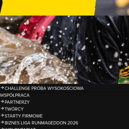
GDZIE TRENOWAĆ?
PRZESZKODY
ZDJĘCIA
KALENDARZ 2026
WYNIKI
LIGA RUNMAGEDDON 2026
SUPERLIGA RUNMAGEDDON 2026
SUPERLIGA RMG KIDS 2026
KWALIFIKACJE DO MISTRZOSTW EUROPY I ŚWIATA OCR
TROFEA
LEGENDY RUNMAGEDDON
MAGAZYN
CHALLENGE PRÓBA WYSOKOŚCIOWA
WSPÓŁPRACA
PARTNERZY
TWÓRCY
STARTY FIRMOWE
BIZNES LIGA RUNMAGEDDON 2026