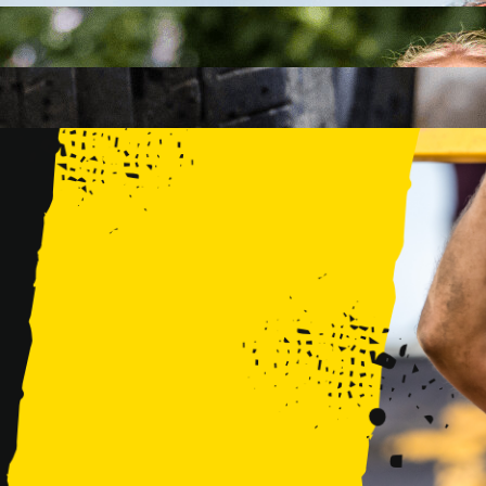
FAMILY
15 PRZESZKÓD
2 KM+
KIDS
15 PRZESZKÓD
1 KM+
TRENINGI
WYDARZENIA
RUNMAGEDDON LUBLIN ZALEW ZEMBORZYCKI 22/23.08.20
RUNMAGEDDON ERGO ARENA GDAŃSK/SOPOT 12/13.09.20
RUNMAGEDDON KIDS: DEMO WARSZAWA 24/26.09.2026
RUNMAGEDDON WROCŁAW KOPALNIA ROLANTOWICE 26/27
RUNMAGEDDON WARSZAWA TWIERDZA MODLIN 10/11.10.20
RUNMAGEDDON JURAPARK BAŁTÓW 24/25.10.2026
RUNMAGEDDON HALLOWEEN WARSZAWA 31.10.2026
TRENINGI
VOUCHERY
DLA ZAWODNIKÓW
LOGOWANIE
DEBIUTUJĘ