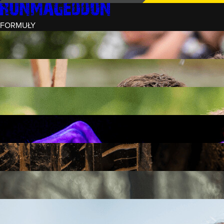
FORMUŁY
INTRO (¼)
15 PRZESZKÓD
3 KM+
REKRUT (½)
30 PRZESZKÓD
6 KM+
RUNMAGEDDON
50 PRZESZKÓD
12 KM+
NOCNY REKRUT (½)
30 PRZESZKÓD
6 KM+
INTRO U-16
15 PRZESZKÓD
3 KM+
RUNMAGEDDON HARDCORE
70 PRZESZKÓD
21 KM+
RUNMAGEDDON ULTRA
140 PRZESZKÓD
42 KM+