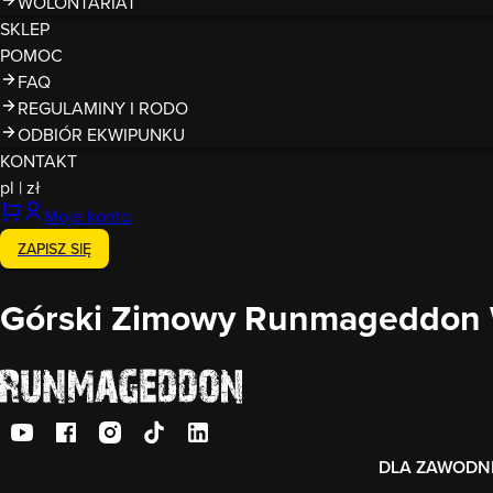
WOLONTARIAT
SKLEP
POMOC
FAQ
REGULAMINY I RODO
ODBIÓR EKWIPUNKU
KONTAKT
pl
|
zł
Moje konto
ZAPISZ SIĘ
Górski Zimowy Runmageddon 
DLA ZAWODN