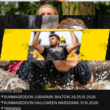
FAMILY
15 PRZESZKÓD
2 KM+
KIDS
15 PRZESZKÓD
1 KM+
TRENINGI
WYDARZENIA
RUNMAGEDDON LUBLIN ZALEW ZEMBORZYCKI
22/23.08.2026
RUNMAGEDDON ERGO ARENA GDAŃSK/SOPOT
12/13.09.2026
RUNMAGEDDON KIDS: DEMO WARSZAWA 24/26.09.2026
RUNMAGEDDON WROCŁAW KOPALNIA ROLANTOWICE
26/27.09.2026
RUNMAGEDDON WARSZAWA TWIERDZA MODLIN
10/11.10.2026
RUNMAGEDDON JURAPARK BAŁTÓW 24/25.10.2026
RUNMAGEDDON HALLOWEEN WARSZAWA 31.10.2026
TRENINGI