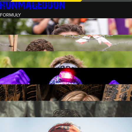
FORMUŁY
INTRO (¼)
15 PRZESZKÓD
3 KM+
REKRUT (½)
30 PRZESZKÓD
6 KM+
RUNMAGEDDON
50 PRZESZKÓD
12 KM+
NOCNY REKRUT (½)
30 PRZESZKÓD
6 KM+
INTRO U-16
15 PRZESZKÓD
3 KM+
RUNMAGEDDON HARDCORE
70 PRZESZKÓD
21 KM+
RUNMAGEDDON ULTRA
140 PRZESZKÓD
42 KM+