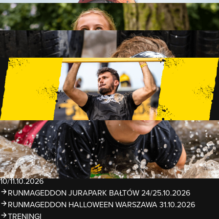
FAMILY
15 PRZESZKÓD
2 KM+
KIDS
15 PRZESZKÓD
1 KM+
TRENINGI
WYDARZENIA
RUNMAGEDDON LUBLIN ZALEW ZEMBORZYCKI
22/23.08.2026
RUNMAGEDDON ERGO ARENA GDAŃSK/SOPOT
12/13.09.2026
RUNMAGEDDON KIDS: DEMO WARSZAWA 24/26.09.2026
RUNMAGEDDON WROCŁAW KOPALNIA ROLANTOWICE
26/27.09.2026
RUNMAGEDDON WARSZAWA TWIERDZA MODLIN
10/11.10.2026
RUNMAGEDDON JURAPARK BAŁTÓW 24/25.10.2026
RUNMAGEDDON HALLOWEEN WARSZAWA 31.10.2026
TRENINGI