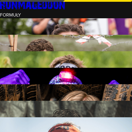
FORMUŁY
INTRO (¼)
15 PRZESZKÓD
3 KM+
REKRUT (½)
30 PRZESZKÓD
6 KM+
RUNMAGEDDON
50 PRZESZKÓD
12 KM+
NOCNY REKRUT (½)
30 PRZESZKÓD
6 KM+
INTRO U-16
15 PRZESZKÓD
3 KM+
RUNMAGEDDON HARDCORE
70 PRZESZKÓD
21 KM+
RUNMAGEDDON ULTRA
140 PRZESZKÓD
42 KM+