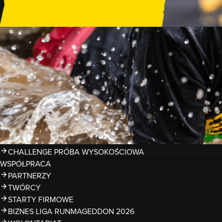
GDZIE TRENOWAĆ?
PRZESZKODY
ZDJĘCIA
KALENDARZ 2026
WYNIKI
LIGA RUNMAGEDDON 2026
SUPERLIGA RUNMAGEDDON 2026
SUPERLIGA RMG KIDS 2026
KWALIFIKACJE DO MISTRZOSTW EUROPY I ŚWIATA OCR
TROFEA
LEGENDY RUNMAGEDDON
MAGAZYN
CHALLENGE PRÓBA WYSOKOŚCIOWA
WSPÓŁPRACA
PARTNERZY
TWÓRCY
STARTY FIRMOWE
BIZNES LIGA RUNMAGEDDON 2026