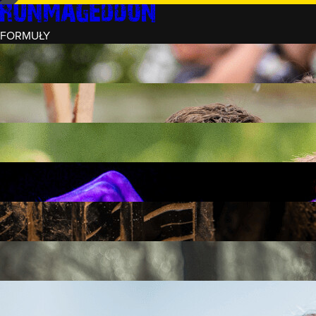
FORMUŁY
INTRO (¼)
15 PRZESZKÓD
3 KM+
REKRUT (½)
30 PRZESZKÓD
6 KM+
RUNMAGEDDON
50 PRZESZKÓD
12 KM+
NOCNY REKRUT (½)
30 PRZESZKÓD
6 KM+
INTRO U-16
15 PRZESZKÓD
3 KM+
RUNMAGEDDON HARDCORE
70 PRZESZKÓD
21 KM+
RUNMAGEDDON ULTRA
140 PRZESZKÓD
42 KM+