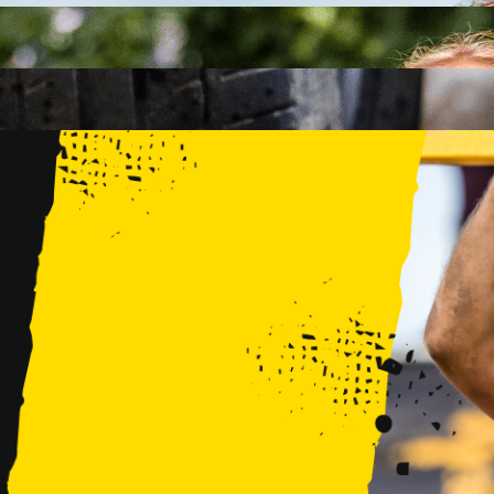
FAMILY
15 PRZESZKÓD
2 KM+
KIDS
15 PRZESZKÓD
1 KM+
TRENINGI
WYDARZENIA
RUNMAGEDDON LUBLIN ZALEW ZEMBORZYCKI 22/23.08.20
RUNMAGEDDON ERGO ARENA GDAŃSK/SOPOT 12/13.09.20
RUNMAGEDDON KIDS: DEMO WARSZAWA 24/26.09.2026
RUNMAGEDDON WROCŁAW KOPALNIA ROLANTOWICE 26/27
RUNMAGEDDON WARSZAWA TWIERDZA MODLIN 10/11.10.20
RUNMAGEDDON JURAPARK BAŁTÓW 24/25.10.2026
RUNMAGEDDON HALLOWEEN WARSZAWA 31.10.2026
TRENINGI
VOUCHERY
DLA ZAWODNIKÓW
LOGOWANIE
DEBIUTUJĘ