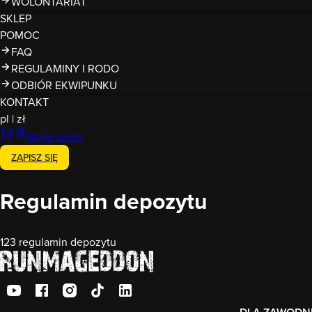
WOLONTARIAT
SKLEP
POMOC
FAQ
REGULAMINY I RODO
ODBIÓR EKWIPUNKU
KONTAKT
pl
|
zł
Moje konto
ZAPISZ SIĘ
Regulamin depozytu
123 regulamin depozytu