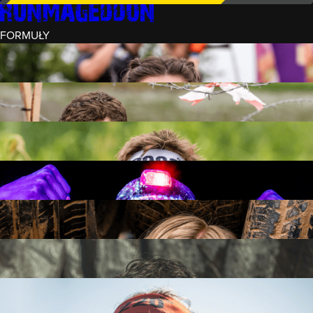
FORMUŁY
INTRO (¼)
15 PRZESZKÓD
3 KM+
REKRUT (½)
30 PRZESZKÓD
6 KM+
RUNMAGEDDON
50 PRZESZKÓD
12 KM+
NOCNY REKRUT (½)
30 PRZESZKÓD
6 KM+
INTRO U-16
15 PRZESZKÓD
3 KM+
RUNMAGEDDON HARDCORE
70 PRZESZKÓD
21 KM+
RUNMAGEDDON ULTRA
140 PRZESZKÓD
42 KM+