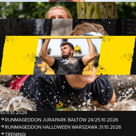
FAMILY
15 PRZESZKÓD
2 KM+
KIDS
15 PRZESZKÓD
1 KM+
TRENINGI
WYDARZENIA
RUNMAGEDDON LUBLIN ZALEW ZEMBORZYCKI
22/23.08.2026
RUNMAGEDDON ERGO ARENA GDAŃSK/SOPOT
12/13.09.2026
RUNMAGEDDON KIDS: DEMO WARSZAWA 24/26.09.2026
RUNMAGEDDON WROCŁAW KOPALNIA ROLANTOWICE
26/27.09.2026
RUNMAGEDDON WARSZAWA TWIERDZA MODLIN
10/11.10.2026
RUNMAGEDDON JURAPARK BAŁTÓW 24/25.10.2026
RUNMAGEDDON HALLOWEEN WARSZAWA 31.10.2026
TRENINGI