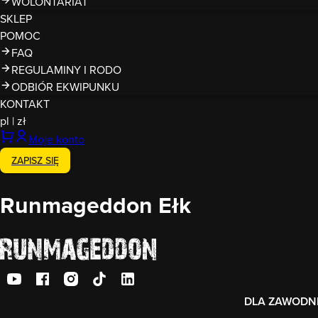
WOLONTARIAT
SKLEP
POMOC
FAQ
REGULAMINY I RODO
ODBIÓR EKWIPUNKU
KONTAKT
pl
|
zł
Moje konto
ZAPISZ SIĘ
Runmageddon Ełk
DLA ZAWODN