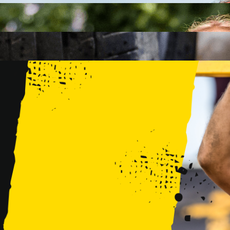
FAMILY
15 PRZESZKÓD
2 KM+
KIDS
15 PRZESZKÓD
1 KM+
TRENINGI
WYDARZENIA
RUNMAGEDDON LUBLIN ZALEW ZEMBORZYCKI 22/23.08.20
RUNMAGEDDON ERGO ARENA GDAŃSK/SOPOT 12/13.09.20
RUNMAGEDDON KIDS: DEMO WARSZAWA 24/26.09.2026
RUNMAGEDDON WROCŁAW KOPALNIA ROLANTOWICE 26/27
RUNMAGEDDON WARSZAWA TWIERDZA MODLIN 10/11.10.20
RUNMAGEDDON JURAPARK BAŁTÓW 24/25.10.2026
RUNMAGEDDON HALLOWEEN WARSZAWA 31.10.2026
TRENINGI
VOUCHERY
DLA ZAWODNIKÓW
LOGOWANIE
DEBIUTUJĘ