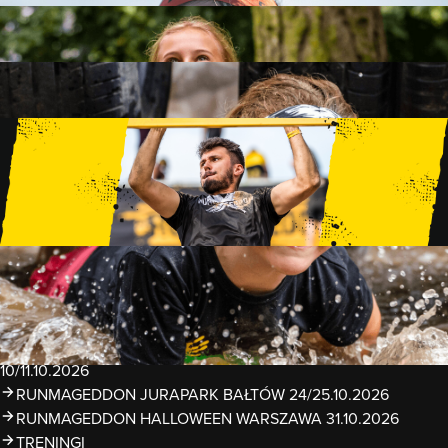
FAMILY
15 PRZESZKÓD
2 KM+
KIDS
15 PRZESZKÓD
1 KM+
TRENINGI
WYDARZENIA
RUNMAGEDDON LUBLIN ZALEW ZEMBORZYCKI
22/23.08.2026
RUNMAGEDDON ERGO ARENA GDAŃSK/SOPOT
12/13.09.2026
RUNMAGEDDON KIDS: DEMO WARSZAWA 24/26.09.2026
RUNMAGEDDON WROCŁAW KOPALNIA ROLANTOWICE
26/27.09.2026
RUNMAGEDDON WARSZAWA TWIERDZA MODLIN
10/11.10.2026
RUNMAGEDDON JURAPARK BAŁTÓW 24/25.10.2026
RUNMAGEDDON HALLOWEEN WARSZAWA 31.10.2026
TRENINGI