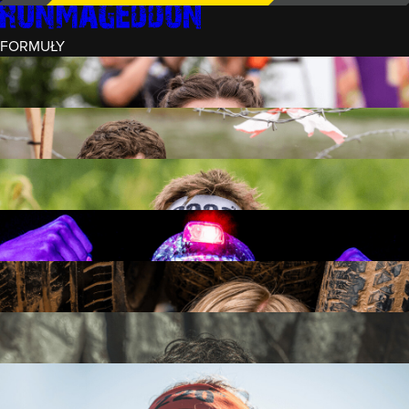
FORMUŁY
INTRO (¼)
15 PRZESZKÓD
3 KM+
REKRUT (½)
30 PRZESZKÓD
6 KM+
RUNMAGEDDON
50 PRZESZKÓD
12 KM+
NOCNY REKRUT (½)
30 PRZESZKÓD
6 KM+
INTRO U-16
15 PRZESZKÓD
3 KM+
RUNMAGEDDON HARDCORE
70 PRZESZKÓD
21 KM+
RUNMAGEDDON ULTRA
140 PRZESZKÓD
42 KM+