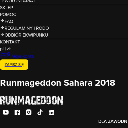
WOLONTARIAT
SKLEP
POMOC
FAQ
REGULAMINY I RODO
ODBIÓR EKWIPUNKU
KONTAKT
pl
|
zł
Moje konto
ZAPISZ SIĘ
Runmageddon Sahara 2018
DLA ZAWODN