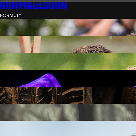
FORMUŁY
INTRO (¼)
15 PRZESZKÓD
3 KM+
REKRUT (½)
30 PRZESZKÓD
6 KM+
RUNMAGEDDON
50 PRZESZKÓD
12 KM+
NOCNY REKRUT (½)
30 PRZESZKÓD
6 KM+
INTRO U-16
15 PRZESZKÓD
3 KM+
RUNMAGEDDON HARDCORE
70 PRZESZKÓD
21 KM+
RUNMAGEDDON ULTRA
140 PRZESZKÓD
42 KM+