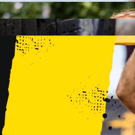
FAMILY
15 PRZESZKÓD
2 KM+
KIDS
15 PRZESZKÓD
1 KM+
TRENINGI
WYDARZENIA
RUNMAGEDDON LUBLIN ZALEW ZEMBORZYCKI 22/23.08.20
RUNMAGEDDON ERGO ARENA GDAŃSK/SOPOT 12/13.09.20
RUNMAGEDDON KIDS: DEMO WARSZAWA 24/26.09.2026
RUNMAGEDDON WROCŁAW KOPALNIA ROLANTOWICE 26/27
RUNMAGEDDON WARSZAWA TWIERDZA MODLIN 10/11.10.20
RUNMAGEDDON JURAPARK BAŁTÓW 24/25.10.2026
RUNMAGEDDON HALLOWEEN WARSZAWA 31.10.2026
TRENINGI
VOUCHERY
DLA ZAWODNIKÓW
LOGOWANIE
DEBIUTUJĘ