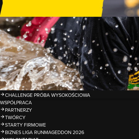
GDZIE TRENOWAĆ?
PRZESZKODY
ZDJĘCIA
KALENDARZ 2026
WYNIKI
LIGA RUNMAGEDDON 2026
SUPERLIGA RUNMAGEDDON 2026
SUPERLIGA RMG KIDS 2026
KWALIFIKACJE DO MISTRZOSTW EUROPY I ŚWIATA OCR
TROFEA
LEGENDY RUNMAGEDDON
MAGAZYN
CHALLENGE PRÓBA WYSOKOŚCIOWA
WSPÓŁPRACA
PARTNERZY
TWÓRCY
STARTY FIRMOWE
BIZNES LIGA RUNMAGEDDON 2026