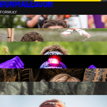
FORMUŁY
INTRO (¼)
15 PRZESZKÓD
3 KM+
REKRUT (½)
30 PRZESZKÓD
6 KM+
RUNMAGEDDON
50 PRZESZKÓD
12 KM+
NOCNY REKRUT (½)
30 PRZESZKÓD
6 KM+
INTRO U-16
15 PRZESZKÓD
3 KM+
RUNMAGEDDON HARDCORE
70 PRZESZKÓD
21 KM+
RUNMAGEDDON ULTRA
140 PRZESZKÓD
42 KM+