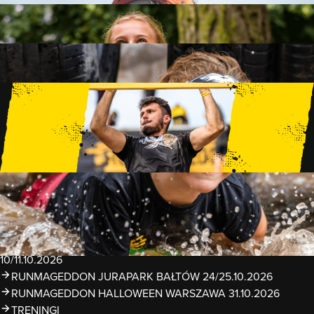
FAMILY
15 PRZESZKÓD
2 KM+
KIDS
15 PRZESZKÓD
1 KM+
TRENINGI
WYDARZENIA
RUNMAGEDDON LUBLIN ZALEW ZEMBORZYCKI
22/23.08.2026
RUNMAGEDDON ERGO ARENA GDAŃSK/SOPOT
12/13.09.2026
RUNMAGEDDON KIDS: DEMO WARSZAWA 24/26.09.2026
RUNMAGEDDON WROCŁAW KOPALNIA ROLANTOWICE
26/27.09.2026
RUNMAGEDDON WARSZAWA TWIERDZA MODLIN
10/11.10.2026
RUNMAGEDDON JURAPARK BAŁTÓW 24/25.10.2026
RUNMAGEDDON HALLOWEEN WARSZAWA 31.10.2026
TRENINGI