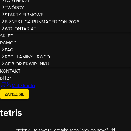
PARTNERZY
TWÓRCY
STARTY FIRMOWE
BIZNES LIGA RUNMAGEDDON 2026
WOLONTARIAT
SKLEP
POMOC
FAQ
REGULAMINY I RODO
ODBIÓR EKWIPUNKU
KONTAKT
pl
|
zł
Moje konto
ZAPISZ SIĘ
tetris
czcionki - to zawsze jest taka sama "proxima-nowa" - 14