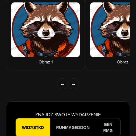
Obraz 1
Obraz 2
←
→
ZNAJDŹ SWOJE WYDARZENIE
GEN
WSZYSTKO
RUNMAGEDDON
RMG