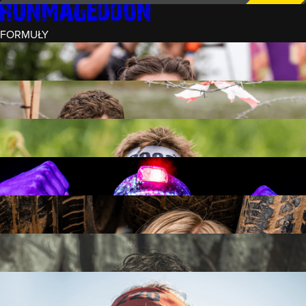
FORMUŁY
INTRO (¼)
15 PRZESZKÓD
3 KM+
REKRUT (½)
30 PRZESZKÓD
6 KM+
RUNMAGEDDON
50 PRZESZKÓD
12 KM+
NOCNY REKRUT (½)
30 PRZESZKÓD
6 KM+
INTRO U-16
15 PRZESZKÓD
3 KM+
RUNMAGEDDON HARDCORE
70 PRZESZKÓD
21 KM+
RUNMAGEDDON ULTRA
140 PRZESZKÓD
42 KM+