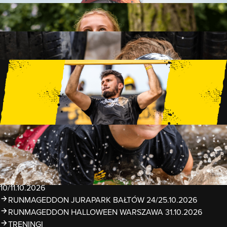
FAMILY
15 PRZESZKÓD
2 KM+
KIDS
15 PRZESZKÓD
1 KM+
TRENINGI
WYDARZENIA
RUNMAGEDDON LUBLIN ZALEW ZEMBORZYCKI
22/23.08.2026
RUNMAGEDDON ERGO ARENA GDAŃSK/SOPOT
12/13.09.2026
RUNMAGEDDON KIDS: DEMO WARSZAWA 24/26.09.2026
RUNMAGEDDON WROCŁAW KOPALNIA ROLANTOWICE
26/27.09.2026
RUNMAGEDDON WARSZAWA TWIERDZA MODLIN
10/11.10.2026
RUNMAGEDDON JURAPARK BAŁTÓW 24/25.10.2026
RUNMAGEDDON HALLOWEEN WARSZAWA 31.10.2026
TRENINGI