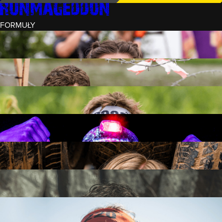
FORMUŁY
INTRO (¼)
15 PRZESZKÓD
3 KM+
REKRUT (½)
30 PRZESZKÓD
6 KM+
RUNMAGEDDON
50 PRZESZKÓD
12 KM+
NOCNY REKRUT (½)
30 PRZESZKÓD
6 KM+
INTRO U-16
15 PRZESZKÓD
3 KM+
RUNMAGEDDON HARDCORE
70 PRZESZKÓD
21 KM+
RUNMAGEDDON ULTRA
140 PRZESZKÓD
42 KM+