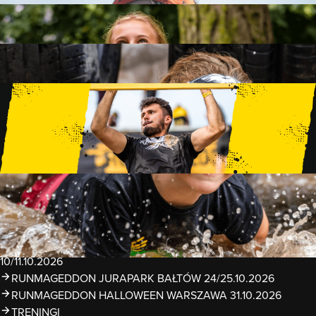
FAMILY
15 PRZESZKÓD
2 KM+
KIDS
15 PRZESZKÓD
1 KM+
TRENINGI
WYDARZENIA
RUNMAGEDDON LUBLIN ZALEW ZEMBORZYCKI
22/23.08.2026
RUNMAGEDDON ERGO ARENA GDAŃSK/SOPOT
12/13.09.2026
RUNMAGEDDON KIDS: DEMO WARSZAWA 24/26.09.2026
RUNMAGEDDON WROCŁAW KOPALNIA ROLANTOWICE
26/27.09.2026
RUNMAGEDDON WARSZAWA TWIERDZA MODLIN
10/11.10.2026
RUNMAGEDDON JURAPARK BAŁTÓW 24/25.10.2026
RUNMAGEDDON HALLOWEEN WARSZAWA 31.10.2026
TRENINGI