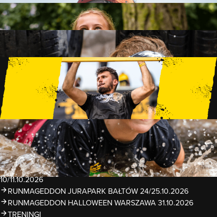
FAMILY
15 PRZESZKÓD
2 KM+
KIDS
15 PRZESZKÓD
1 KM+
TRENINGI
WYDARZENIA
RUNMAGEDDON LUBLIN ZALEW ZEMBORZYCKI
22/23.08.2026
RUNMAGEDDON ERGO ARENA GDAŃSK/SOPOT
12/13.09.2026
RUNMAGEDDON KIDS: DEMO WARSZAWA 24/26.09.2026
RUNMAGEDDON WROCŁAW KOPALNIA ROLANTOWICE
26/27.09.2026
RUNMAGEDDON WARSZAWA TWIERDZA MODLIN
10/11.10.2026
RUNMAGEDDON JURAPARK BAŁTÓW 24/25.10.2026
RUNMAGEDDON HALLOWEEN WARSZAWA 31.10.2026
TRENINGI