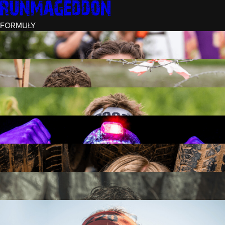
FORMUŁY
INTRO (¼)
15 PRZESZKÓD
3 KM+
REKRUT (½)
30 PRZESZKÓD
6 KM+
RUNMAGEDDON
50 PRZESZKÓD
12 KM+
NOCNY REKRUT (½)
30 PRZESZKÓD
6 KM+
INTRO U-16
15 PRZESZKÓD
3 KM+
RUNMAGEDDON HARDCORE
70 PRZESZKÓD
21 KM+
RUNMAGEDDON ULTRA
140 PRZESZKÓD
42 KM+