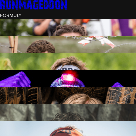
FORMUŁY
INTRO (¼)
15 PRZESZKÓD
3 KM+
REKRUT (½)
30 PRZESZKÓD
6 KM+
RUNMAGEDDON
50 PRZESZKÓD
12 KM+
NOCNY REKRUT (½)
30 PRZESZKÓD
6 KM+
INTRO U-16
15 PRZESZKÓD
3 KM+
RUNMAGEDDON HARDCORE
70 PRZESZKÓD
21 KM+
RUNMAGEDDON ULTRA
140 PRZESZKÓD
42 KM+