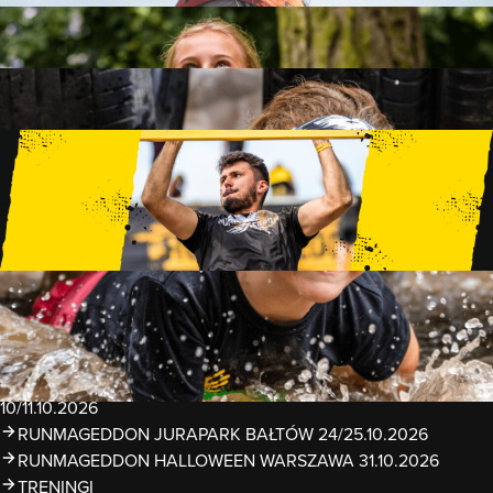
FAMILY
15 PRZESZKÓD
2 KM+
KIDS
15 PRZESZKÓD
1 KM+
TRENINGI
WYDARZENIA
RUNMAGEDDON LUBLIN ZALEW ZEMBORZYCKI
22/23.08.2026
RUNMAGEDDON ERGO ARENA GDAŃSK/SOPOT
12/13.09.2026
RUNMAGEDDON KIDS: DEMO WARSZAWA 24/26.09.2026
RUNMAGEDDON WROCŁAW KOPALNIA ROLANTOWICE
26/27.09.2026
RUNMAGEDDON WARSZAWA TWIERDZA MODLIN
10/11.10.2026
RUNMAGEDDON JURAPARK BAŁTÓW 24/25.10.2026
RUNMAGEDDON HALLOWEEN WARSZAWA 31.10.2026
TRENINGI