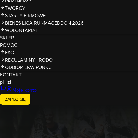
PARTNERZY
TWÓRCY
STARTY FIRMOWE
BIZNES LIGA RUNMAGEDDON 2026
WOLONTARIAT
SKLEP
POMOC
FAQ
REGULAMINY I RODO
ODBIÓR EKWIPUNKU
KONTAKT
pl
|
zł
Moje konto
ZAPISZ SIĘ
Zakończony
6-7.07.2019
Runmageddon