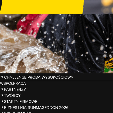
GDZIE TRENOWAĆ?
PRZESZKODY
ZDJĘCIA
KALENDARZ 2026
WYNIKI
LIGA RUNMAGEDDON 2026
SUPERLIGA RUNMAGEDDON 2026
SUPERLIGA RMG KIDS 2026
KWALIFIKACJE DO MISTRZOSTW EUROPY I ŚWIATA OCR
TROFEA
LEGENDY RUNMAGEDDON
MAGAZYN
CHALLENGE PRÓBA WYSOKOŚCIOWA
WSPÓŁPRACA
PARTNERZY
TWÓRCY
STARTY FIRMOWE
BIZNES LIGA RUNMAGEDDON 2026