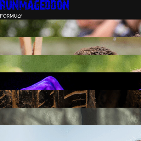
FORMUŁY
INTRO (¼)
15 PRZESZKÓD
3 KM+
REKRUT (½)
30 PRZESZKÓD
6 KM+
RUNMAGEDDON
50 PRZESZKÓD
12 KM+
NOCNY REKRUT (½)
30 PRZESZKÓD
6 KM+
INTRO U-16
15 PRZESZKÓD
3 KM+
RUNMAGEDDON HARDCORE
70 PRZESZKÓD
21 KM+
RUNMAGEDDON ULTRA
140 PRZESZKÓD
42 KM+