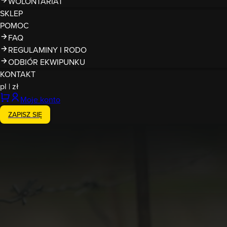
WOLONTARIAT
SKLEP
POMOC
FAQ
REGULAMINY I RODO
ODBIÓR EKWIPUNKU
KONTAKT
pl
|
zł
Moje konto
ZAPISZ SIĘ
Zakończony
18-19.07.2026
Runmageddon Ełk
Ełk
północ