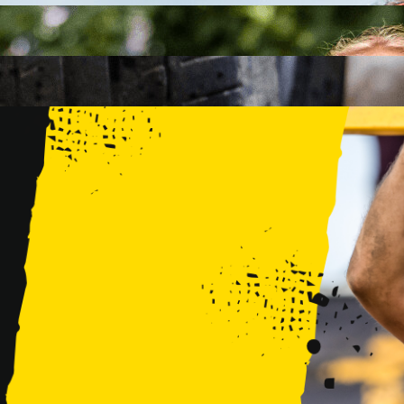
FAMILY
15 PRZESZKÓD
2 KM+
KIDS
15 PRZESZKÓD
1 KM+
TRENINGI
WYDARZENIA
RUNMAGEDDON LUBLIN ZALEW ZEMBORZYCKI 22/23.08.20
RUNMAGEDDON ERGO ARENA GDAŃSK/SOPOT 12/13.09.20
RUNMAGEDDON KIDS: DEMO WARSZAWA 24/26.09.2026
RUNMAGEDDON WROCŁAW KOPALNIA ROLANTOWICE 26/27
RUNMAGEDDON WARSZAWA TWIERDZA MODLIN 10/11.10.20
RUNMAGEDDON JURAPARK BAŁTÓW 24/25.10.2026
RUNMAGEDDON HALLOWEEN WARSZAWA 31.10.2026
TRENINGI
VOUCHERY
DLA ZAWODNIKÓW
LOGOWANIE
DEBIUTUJĘ