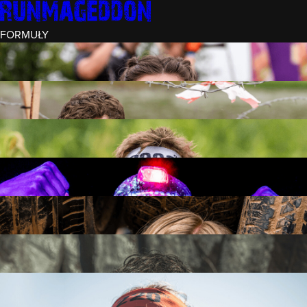
FORMUŁY
INTRO (¼)
15 PRZESZKÓD
3 KM+
REKRUT (½)
30 PRZESZKÓD
6 KM+
RUNMAGEDDON
50 PRZESZKÓD
12 KM+
NOCNY REKRUT (½)
30 PRZESZKÓD
6 KM+
INTRO U-16
15 PRZESZKÓD
3 KM+
RUNMAGEDDON HARDCORE
70 PRZESZKÓD
21 KM+
RUNMAGEDDON ULTRA
140 PRZESZKÓD
42 KM+