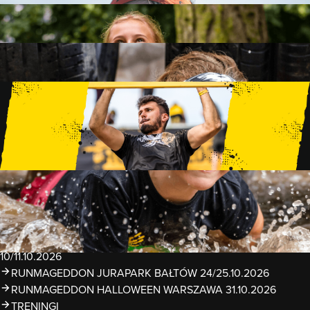
FAMILY
15 PRZESZKÓD
2 KM+
KIDS
15 PRZESZKÓD
1 KM+
TRENINGI
WYDARZENIA
RUNMAGEDDON LUBLIN ZALEW ZEMBORZYCKI
22/23.08.2026
RUNMAGEDDON ERGO ARENA GDAŃSK/SOPOT
12/13.09.2026
RUNMAGEDDON KIDS: DEMO WARSZAWA 24/26.09.2026
RUNMAGEDDON WROCŁAW KOPALNIA ROLANTOWICE
26/27.09.2026
RUNMAGEDDON WARSZAWA TWIERDZA MODLIN
10/11.10.2026
RUNMAGEDDON JURAPARK BAŁTÓW 24/25.10.2026
RUNMAGEDDON HALLOWEEN WARSZAWA 31.10.2026
TRENINGI