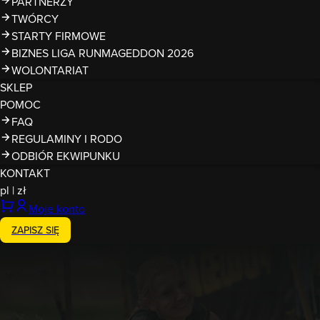
PARTNERZY
TWÓRCY
STARTY FIRMOWE
BIZNES LIGA RUNMAGEDDON 2026
WOLONTARIAT
SKLEP
POMOC
FAQ
REGULAMINY I RODO
ODBIÓR EKWIPUNKU
KONTAKT
pl
|
zł
Moje konto
ZAPISZ SIĘ
Zakończony
18-19.07.2026
Runmageddon Ełk