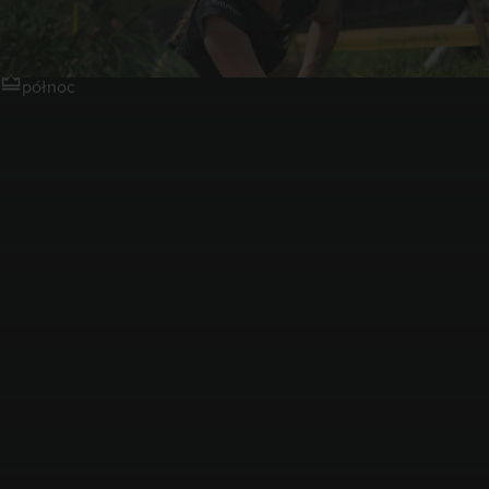
Ełk
północ