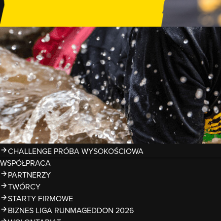
GDZIE TRENOWAĆ?
PRZESZKODY
ZDJĘCIA
KALENDARZ 2026
WYNIKI
LIGA RUNMAGEDDON 2026
SUPERLIGA RUNMAGEDDON 2026
SUPERLIGA RMG KIDS 2026
KWALIFIKACJE DO MISTRZOSTW EUROPY I ŚWIATA OCR
TROFEA
LEGENDY RUNMAGEDDON
MAGAZYN
CHALLENGE PRÓBA WYSOKOŚCIOWA
WSPÓŁPRACA
PARTNERZY
TWÓRCY
STARTY FIRMOWE
BIZNES LIGA RUNMAGEDDON 2026