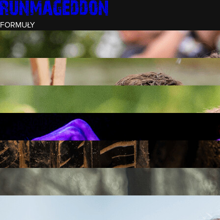
FORMUŁY
INTRO (¼)
15 PRZESZKÓD
3 KM+
REKRUT (½)
30 PRZESZKÓD
6 KM+
RUNMAGEDDON
50 PRZESZKÓD
12 KM+
NOCNY REKRUT (½)
30 PRZESZKÓD
6 KM+
INTRO U-16
15 PRZESZKÓD
3 KM+
RUNMAGEDDON HARDCORE
70 PRZESZKÓD
21 KM+
RUNMAGEDDON ULTRA
140 PRZESZKÓD
42 KM+