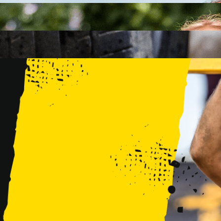
FAMILY
15 PRZESZKÓD
2 KM+
KIDS
15 PRZESZKÓD
1 KM+
TRENINGI
WYDARZENIA
RUNMAGEDDON LUBLIN ZALEW ZEMBORZYCKI 22/23.08.20
RUNMAGEDDON ERGO ARENA GDAŃSK/SOPOT 12/13.09.20
RUNMAGEDDON KIDS: DEMO WARSZAWA 24/26.09.2026
RUNMAGEDDON WROCŁAW KOPALNIA ROLANTOWICE 26/27
RUNMAGEDDON WARSZAWA TWIERDZA MODLIN 10/11.10.20
RUNMAGEDDON JURAPARK BAŁTÓW 24/25.10.2026
RUNMAGEDDON HALLOWEEN WARSZAWA 31.10.2026
TRENINGI
VOUCHERY
DLA ZAWODNIKÓW
LOGOWANIE
DEBIUTUJĘ