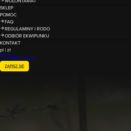
WOLONTARIAT
SKLEP
POMOC
FAQ
REGULAMINY I RODO
ODBIÓR EKWIPUNKU
KONTAKT
pl
|
zł
Moje konto
ZAPISZ SIĘ
Zakończony
18-19.07.2026
Runmageddon Ełk
Ełk
północ