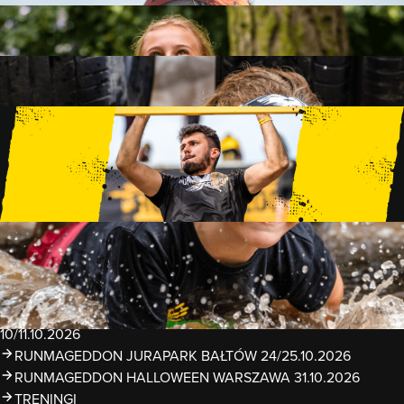
FAMILY
15 PRZESZKÓD
2 KM+
KIDS
15 PRZESZKÓD
1 KM+
TRENINGI
WYDARZENIA
RUNMAGEDDON LUBLIN ZALEW ZEMBORZYCKI
22/23.08.2026
RUNMAGEDDON ERGO ARENA GDAŃSK/SOPOT
12/13.09.2026
RUNMAGEDDON KIDS: DEMO WARSZAWA 24/26.09.2026
RUNMAGEDDON WROCŁAW KOPALNIA ROLANTOWICE
26/27.09.2026
RUNMAGEDDON WARSZAWA TWIERDZA MODLIN
10/11.10.2026
RUNMAGEDDON JURAPARK BAŁTÓW 24/25.10.2026
RUNMAGEDDON HALLOWEEN WARSZAWA 31.10.2026
TRENINGI