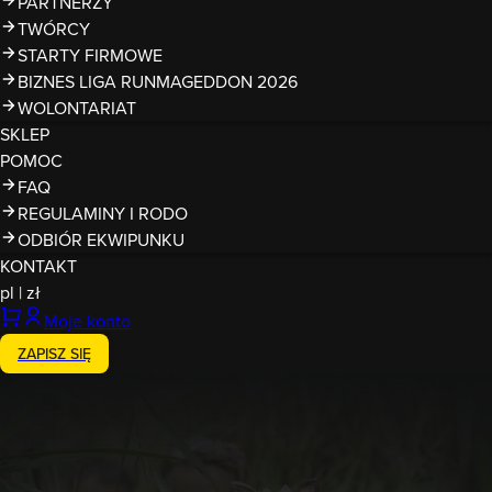
PARTNERZY
TWÓRCY
STARTY FIRMOWE
BIZNES LIGA RUNMAGEDDON 2026
WOLONTARIAT
SKLEP
POMOC
FAQ
REGULAMINY I RODO
ODBIÓR EKWIPUNKU
KONTAKT
pl
|
zł
Moje konto
ZAPISZ SIĘ
Zakończony
26-27.06.2021
Runmageddon