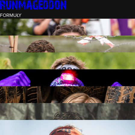
FORMUŁY
INTRO (¼)
15 PRZESZKÓD
3 KM+
REKRUT (½)
30 PRZESZKÓD
6 KM+
RUNMAGEDDON
50 PRZESZKÓD
12 KM+
NOCNY REKRUT (½)
30 PRZESZKÓD
6 KM+
INTRO U-16
15 PRZESZKÓD
3 KM+
RUNMAGEDDON HARDCORE
70 PRZESZKÓD
21 KM+
RUNMAGEDDON ULTRA
140 PRZESZKÓD
42 KM+