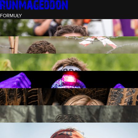
FORMUŁY
INTRO (¼)
15 PRZESZKÓD
3 KM+
REKRUT (½)
30 PRZESZKÓD
6 KM+
RUNMAGEDDON
50 PRZESZKÓD
12 KM+
NOCNY REKRUT (½)
30 PRZESZKÓD
6 KM+
INTRO U-16
15 PRZESZKÓD
3 KM+
RUNMAGEDDON HARDCORE
70 PRZESZKÓD
21 KM+
RUNMAGEDDON ULTRA
140 PRZESZKÓD
42 KM+