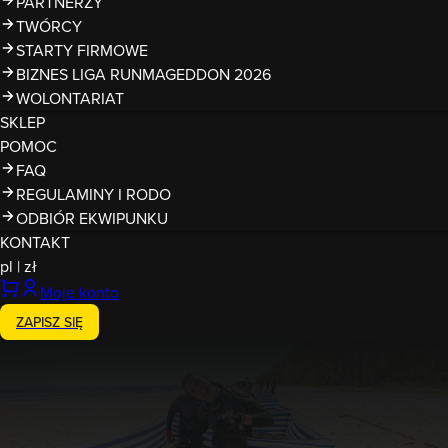
PARTNERZY
TWÓRCY
STARTY FIRMOWE
BIZNES LIGA RUNMAGEDDON 2026
WOLONTARIAT
SKLEP
POMOC
FAQ
REGULAMINY I RODO
ODBIÓR EKWIPUNKU
KONTAKT
pl
|
zł
Moje konto
ZAPISZ SIĘ
Zakończony
6-7.09.2025
Runmageddon