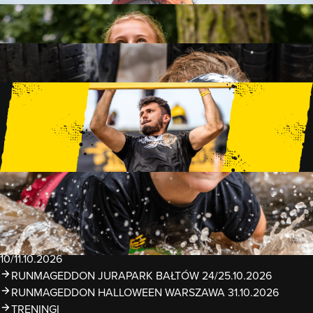
FAMILY
15 PRZESZKÓD
2 KM+
KIDS
15 PRZESZKÓD
1 KM+
TRENINGI
WYDARZENIA
RUNMAGEDDON LUBLIN ZALEW ZEMBORZYCKI
22/23.08.2026
RUNMAGEDDON ERGO ARENA GDAŃSK/SOPOT
12/13.09.2026
RUNMAGEDDON KIDS: DEMO WARSZAWA 24/26.09.2026
RUNMAGEDDON WROCŁAW KOPALNIA ROLANTOWICE
26/27.09.2026
RUNMAGEDDON WARSZAWA TWIERDZA MODLIN
10/11.10.2026
RUNMAGEDDON JURAPARK BAŁTÓW 24/25.10.2026
RUNMAGEDDON HALLOWEEN WARSZAWA 31.10.2026
TRENINGI