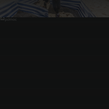
Ergo Arena Gdańsk/Sopot
północ