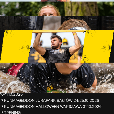
FAMILY
15 PRZESZKÓD
2 KM+
KIDS
15 PRZESZKÓD
1 KM+
TRENINGI
WYDARZENIA
RUNMAGEDDON LUBLIN ZALEW ZEMBORZYCKI
22/23.08.2026
RUNMAGEDDON ERGO ARENA GDAŃSK/SOPOT
12/13.09.2026
RUNMAGEDDON KIDS: DEMO WARSZAWA 24/26.09.2026
RUNMAGEDDON WROCŁAW KOPALNIA ROLANTOWICE
26/27.09.2026
RUNMAGEDDON WARSZAWA TWIERDZA MODLIN
10/11.10.2026
RUNMAGEDDON JURAPARK BAŁTÓW 24/25.10.2026
RUNMAGEDDON HALLOWEEN WARSZAWA 31.10.2026
TRENINGI