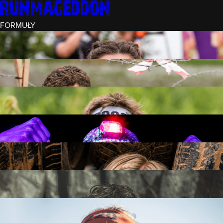
FORMUŁY
INTRO (¼)
15 PRZESZKÓD
3 KM+
REKRUT (½)
30 PRZESZKÓD
6 KM+
RUNMAGEDDON
50 PRZESZKÓD
12 KM+
NOCNY REKRUT (½)
30 PRZESZKÓD
6 KM+
INTRO U-16
15 PRZESZKÓD
3 KM+
RUNMAGEDDON HARDCORE
70 PRZESZKÓD
21 KM+
RUNMAGEDDON ULTRA
140 PRZESZKÓD
42 KM+