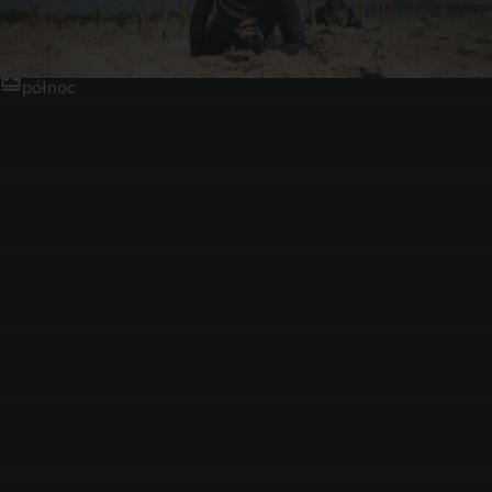
Gdynia Kolibki
północ