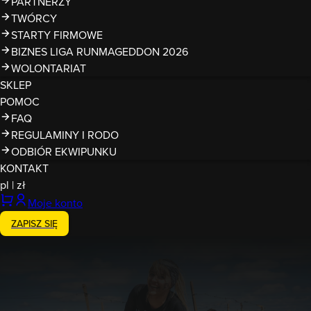
PARTNERZY
TWÓRCY
STARTY FIRMOWE
BIZNES LIGA RUNMAGEDDON 2026
WOLONTARIAT
SKLEP
POMOC
FAQ
REGULAMINY I RODO
ODBIÓR EKWIPUNKU
KONTAKT
pl
|
zł
Moje konto
ZAPISZ SIĘ
Zakończony
25-26.04.2026
Runmageddon Gdynia Kolibki