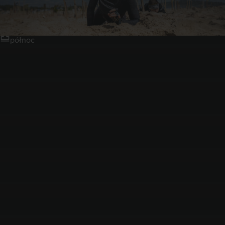
Gdynia Kolibki
północ