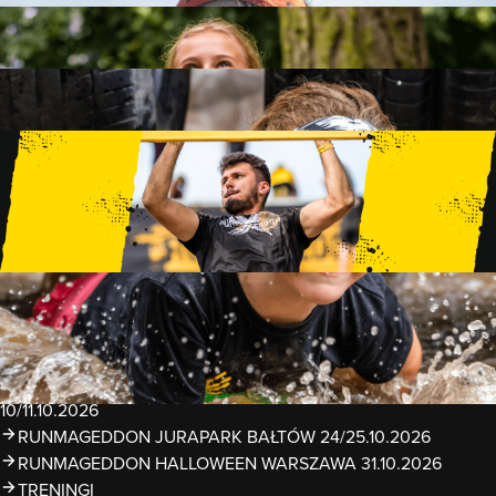
FAMILY
15 PRZESZKÓD
2 KM+
KIDS
15 PRZESZKÓD
1 KM+
TRENINGI
WYDARZENIA
RUNMAGEDDON LUBLIN ZALEW ZEMBORZYCKI
22/23.08.2026
RUNMAGEDDON ERGO ARENA GDAŃSK/SOPOT
12/13.09.2026
RUNMAGEDDON KIDS: DEMO WARSZAWA 24/26.09.2026
RUNMAGEDDON WROCŁAW KOPALNIA ROLANTOWICE
26/27.09.2026
RUNMAGEDDON WARSZAWA TWIERDZA MODLIN
10/11.10.2026
RUNMAGEDDON JURAPARK BAŁTÓW 24/25.10.2026
RUNMAGEDDON HALLOWEEN WARSZAWA 31.10.2026
TRENINGI