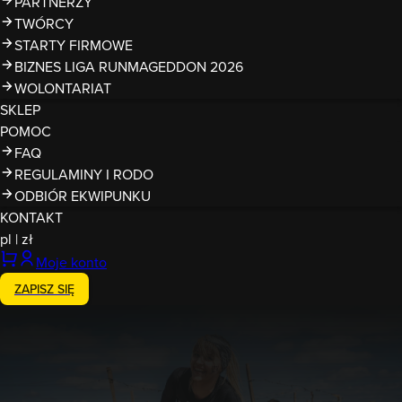
PARTNERZY
TWÓRCY
STARTY FIRMOWE
BIZNES LIGA RUNMAGEDDON 2026
WOLONTARIAT
SKLEP
POMOC
FAQ
REGULAMINY I RODO
ODBIÓR EKWIPUNKU
KONTAKT
pl
|
zł
Moje konto
ZAPISZ SIĘ
Zakończony
25-26.04.2026
Runmageddon Gdynia Kolibki