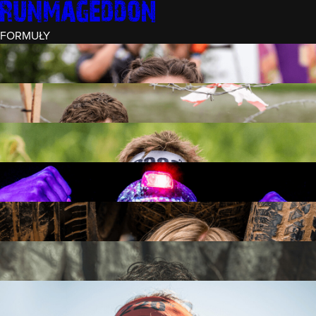
FORMUŁY
INTRO (¼)
15 PRZESZKÓD
3 KM+
REKRUT (½)
30 PRZESZKÓD
6 KM+
RUNMAGEDDON
50 PRZESZKÓD
12 KM+
NOCNY REKRUT (½)
30 PRZESZKÓD
6 KM+
INTRO U-16
15 PRZESZKÓD
3 KM+
RUNMAGEDDON HARDCORE
70 PRZESZKÓD
21 KM+
RUNMAGEDDON ULTRA
140 PRZESZKÓD
42 KM+