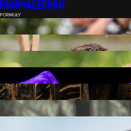
FORMUŁY
INTRO (¼)
15 PRZESZKÓD
3 KM+
REKRUT (½)
30 PRZESZKÓD
6 KM+
RUNMAGEDDON
50 PRZESZKÓD
12 KM+
NOCNY REKRUT (½)
30 PRZESZKÓD
6 KM+
INTRO U-16
15 PRZESZKÓD
3 KM+
RUNMAGEDDON HARDCORE
70 PRZESZKÓD
21 KM+
RUNMAGEDDON ULTRA
140 PRZESZKÓD
42 KM+