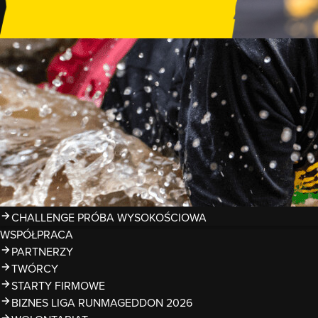
GDZIE TRENOWAĆ?
PRZESZKODY
ZDJĘCIA
KALENDARZ 2026
WYNIKI
LIGA RUNMAGEDDON 2026
SUPERLIGA RUNMAGEDDON 2026
SUPERLIGA RMG KIDS 2026
KWALIFIKACJE DO MISTRZOSTW EUROPY I ŚWIATA OCR
TROFEA
LEGENDY RUNMAGEDDON
MAGAZYN
CHALLENGE PRÓBA WYSOKOŚCIOWA
WSPÓŁPRACA
PARTNERZY
TWÓRCY
STARTY FIRMOWE
BIZNES LIGA RUNMAGEDDON 2026