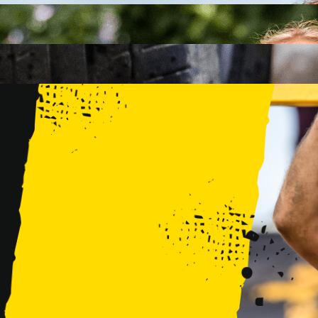
FAMILY
15 PRZESZKÓD
2 KM+
KIDS
15 PRZESZKÓD
1 KM+
TRENINGI
WYDARZENIA
RUNMAGEDDON LUBLIN ZALEW ZEMBORZYCKI 22/23.08.20
RUNMAGEDDON ERGO ARENA GDAŃSK/SOPOT 12/13.09.20
RUNMAGEDDON KIDS: DEMO WARSZAWA 24/26.09.2026
RUNMAGEDDON WROCŁAW KOPALNIA ROLANTOWICE 26/27
RUNMAGEDDON WARSZAWA TWIERDZA MODLIN 10/11.10.20
RUNMAGEDDON JURAPARK BAŁTÓW 24/25.10.2026
RUNMAGEDDON HALLOWEEN WARSZAWA 31.10.2026
TRENINGI
VOUCHERY
DLA ZAWODNIKÓW
LOGOWANIE
DEBIUTUJĘ