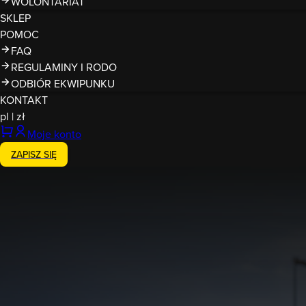
WOLONTARIAT
SKLEP
POMOC
FAQ
REGULAMINY I RODO
ODBIÓR EKWIPUNKU
KONTAKT
pl
|
zł
Moje konto
ZAPISZ SIĘ
Zakończony
4-5.10.2025
Runmageddon
Warszawa Poligon Pancernej
wschód