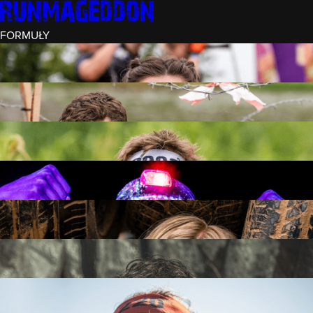
FORMUŁY
INTRO (¼)
15 PRZESZKÓD
3 KM+
REKRUT (½)
30 PRZESZKÓD
6 KM+
RUNMAGEDDON
50 PRZESZKÓD
12 KM+
NOCNY REKRUT (½)
30 PRZESZKÓD
6 KM+
INTRO U-16
15 PRZESZKÓD
3 KM+
RUNMAGEDDON HARDCORE
70 PRZESZKÓD
21 KM+
RUNMAGEDDON ULTRA
140 PRZESZKÓD
42 KM+