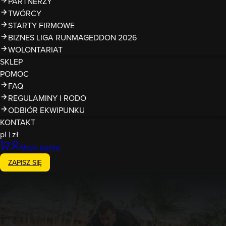
PARTNERZY
TWÓRCY
STARTY FIRMOWE
BIZNES LIGA RUNMAGEDDON 2026
WOLONTARIAT
SKLEP
POMOC
FAQ
REGULAMINY I RODO
ODBIÓR EKWIPUNKU
KONTAKT
pl
|
zł
Moje konto
ZAPISZ SIĘ
Zakończony
23-24.05.2026
Runmageddon Warszawa