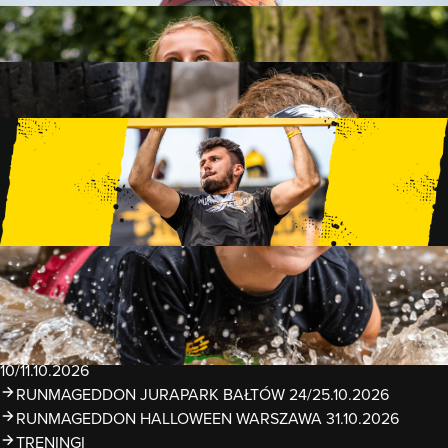
FAMILY
15 PRZESZKÓD
2 KM+
KIDS
15 PRZESZKÓD
1 KM+
TRENINGI
WYDARZENIA
RUNMAGEDDON LUBLIN ZALEW ZEMBORZYCKI
22/23.08.2026
RUNMAGEDDON ERGO ARENA GDAŃSK/SOPOT
12/13.09.2026
RUNMAGEDDON KIDS: DEMO WARSZAWA 24/26.09.2026
RUNMAGEDDON WROCŁAW KOPALNIA ROLANTOWICE
26/27.09.2026
RUNMAGEDDON WARSZAWA TWIERDZA MODLIN
10/11.10.2026
RUNMAGEDDON JURAPARK BAŁTÓW 24/25.10.2026
RUNMAGEDDON HALLOWEEN WARSZAWA 31.10.2026
TRENINGI