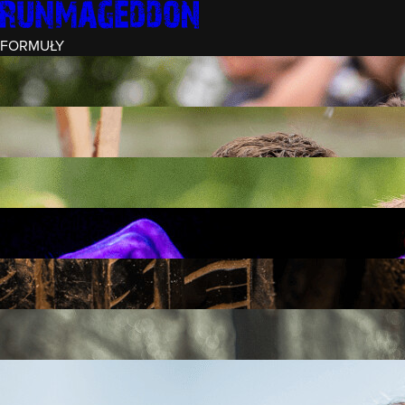
FORMUŁY
INTRO (¼)
15 PRZESZKÓD
3 KM+
REKRUT (½)
30 PRZESZKÓD
6 KM+
RUNMAGEDDON
50 PRZESZKÓD
12 KM+
NOCNY REKRUT (½)
30 PRZESZKÓD
6 KM+
INTRO U-16
15 PRZESZKÓD
3 KM+
RUNMAGEDDON HARDCORE
70 PRZESZKÓD
21 KM+
RUNMAGEDDON ULTRA
140 PRZESZKÓD
42 KM+