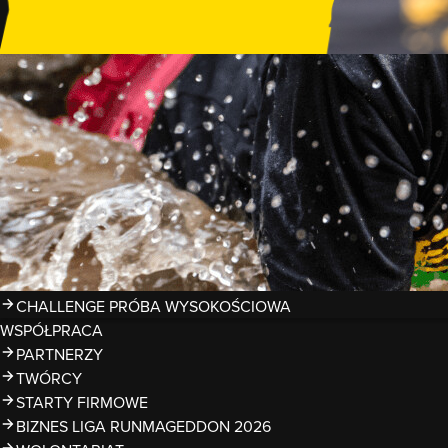
GDZIE TRENOWAĆ?
PRZESZKODY
ZDJĘCIA
KALENDARZ 2026
WYNIKI
LIGA RUNMAGEDDON 2026
SUPERLIGA RUNMAGEDDON 2026
SUPERLIGA RMG KIDS 2026
KWALIFIKACJE DO MISTRZOSTW EUROPY I ŚWIATA OCR
TROFEA
LEGENDY RUNMAGEDDON
MAGAZYN
CHALLENGE PRÓBA WYSOKOŚCIOWA
WSPÓŁPRACA
PARTNERZY
TWÓRCY
STARTY FIRMOWE
BIZNES LIGA RUNMAGEDDON 2026