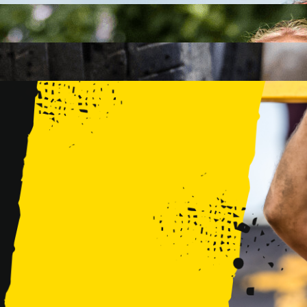
FAMILY
15 PRZESZKÓD
2 KM+
KIDS
15 PRZESZKÓD
1 KM+
TRENINGI
WYDARZENIA
RUNMAGEDDON LUBLIN ZALEW ZEMBORZYCKI 22/23.08.20
RUNMAGEDDON ERGO ARENA GDAŃSK/SOPOT 12/13.09.20
RUNMAGEDDON KIDS: DEMO WARSZAWA 24/26.09.2026
RUNMAGEDDON WROCŁAW KOPALNIA ROLANTOWICE 26/27
RUNMAGEDDON WARSZAWA TWIERDZA MODLIN 10/11.10.20
RUNMAGEDDON JURAPARK BAŁTÓW 24/25.10.2026
RUNMAGEDDON HALLOWEEN WARSZAWA 31.10.2026
TRENINGI
VOUCHERY
DLA ZAWODNIKÓW
LOGOWANIE
DEBIUTUJĘ