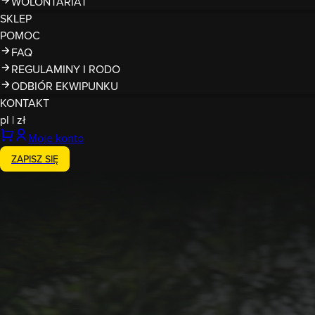
WOLONTARIAT
SKLEP
POMOC
FAQ
REGULAMINY I RODO
ODBIÓR EKWIPUNKU
KONTAKT
pl
|
zł
Moje konto
ZAPISZ SIĘ
Zakończony
9-10.05.2026
Runmageddon Wrocław Długo
Wrocław Długołęka
zachód