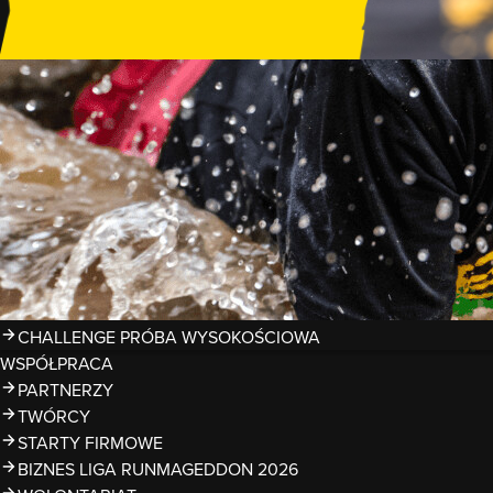
GDZIE TRENOWAĆ?
PRZESZKODY
ZDJĘCIA
KALENDARZ 2026
WYNIKI
LIGA RUNMAGEDDON 2026
SUPERLIGA RUNMAGEDDON 2026
SUPERLIGA RMG KIDS 2026
KWALIFIKACJE DO MISTRZOSTW EUROPY I ŚWIATA OCR
TROFEA
LEGENDY RUNMAGEDDON
MAGAZYN
CHALLENGE PRÓBA WYSOKOŚCIOWA
WSPÓŁPRACA
PARTNERZY
TWÓRCY
STARTY FIRMOWE
BIZNES LIGA RUNMAGEDDON 2026