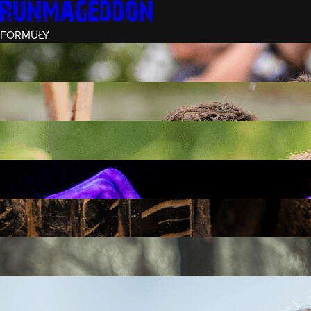
FORMUŁY
INTRO (¼)
15 PRZESZKÓD
3 KM+
REKRUT (½)
30 PRZESZKÓD
6 KM+
RUNMAGEDDON
50 PRZESZKÓD
12 KM+
NOCNY REKRUT (½)
30 PRZESZKÓD
6 KM+
INTRO U-16
15 PRZESZKÓD
3 KM+
RUNMAGEDDON HARDCORE
70 PRZESZKÓD
21 KM+
RUNMAGEDDON ULTRA
140 PRZESZKÓD
42 KM+