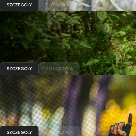
SZCZEGÓŁY
DO KOSZYKA
10-11.10.2026
Runmageddon
WARSZAWA TWIERDZA MODLIN
Wybierz formułę
od
Najniższa cena z ostatnich 30 dni:
SZCZEGÓŁY
DO KOSZYKA
24-25.10.2026
Runmageddon
JURAPARK BAŁTÓW
Wybierz formułę
od
Najniższa cena z ostatnich 30 dni:
SZCZEGÓŁY
DO KOSZYKA