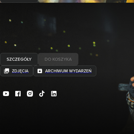
31.10.2026
Runmageddon HALLOWEEN
WARSZAWA
Wybierz formułę
od
Najniższa cena z ostatnich 30 dni:
SZCZEGÓŁY
DO KOSZYKA
ZDJĘCIA
ARCHIWUM WYDARZEŃ
DLA ZAWODN
Copyright Runmageddon 2015-2025
Home