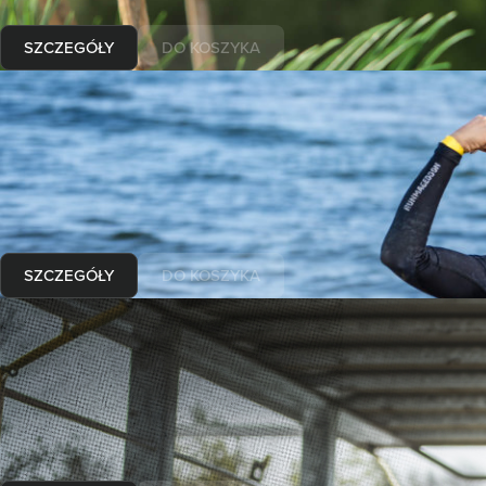
Najniższa cena z ostatnich 30 dni:
SZCZEGÓŁY
DO KOSZYKA
12-13.09.2026
Runmageddon
ERGO ARENA GDAŃSK/SOPOT
Wybierz formułę
od
Najniższa cena z ostatnich 30 dni:
SZCZEGÓŁY
DO KOSZYKA
26-27.09.2026
Runmageddon
WROCŁAW KOPALNIA ROLANTOWICE
Wybierz formułę
od
Najniższa cena z ostatnich 30 dni: