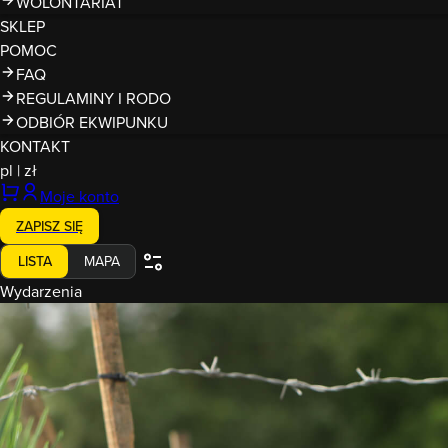
WOLONTARIAT
SKLEP
POMOC
FAQ
REGULAMINY I RODO
ODBIÓR EKWIPUNKU
KONTAKT
pl
|
zł
Moje konto
ZAPISZ SIĘ
LISTA
MAPA
Wydarzenia
22-23.08.2026
Runmageddon
LUBLIN ZALEW ZEMBORZYCKI
Wybierz formułę
od