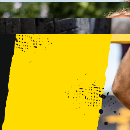
FAMILY
15 PRZESZKÓD
2 KM+
KIDS
15 PRZESZKÓD
1 KM+
TRENINGI
WYDARZENIA
RUNMAGEDDON LUBLIN ZALEW ZEMBORZYCKI 22/23.08.20
RUNMAGEDDON ERGO ARENA GDAŃSK/SOPOT 12/13.09.20
RUNMAGEDDON KIDS: DEMO WARSZAWA 24/26.09.2026
RUNMAGEDDON WROCŁAW KOPALNIA ROLANTOWICE 26/27
RUNMAGEDDON WARSZAWA TWIERDZA MODLIN 10/11.10.20
RUNMAGEDDON JURAPARK BAŁTÓW 24/25.10.2026
RUNMAGEDDON HALLOWEEN WARSZAWA 31.10.2026
TRENINGI
VOUCHERY
DLA ZAWODNIKÓW
LOGOWANIE
DEBIUTUJĘ