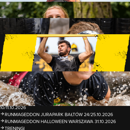
FAMILY
15 PRZESZKÓD
2 KM+
KIDS
15 PRZESZKÓD
1 KM+
TRENINGI
WYDARZENIA
RUNMAGEDDON LUBLIN ZALEW ZEMBORZYCKI
22/23.08.2026
RUNMAGEDDON ERGO ARENA GDAŃSK/SOPOT
12/13.09.2026
RUNMAGEDDON KIDS: DEMO WARSZAWA 24/26.09.2026
RUNMAGEDDON WROCŁAW KOPALNIA ROLANTOWICE
26/27.09.2026
RUNMAGEDDON WARSZAWA TWIERDZA MODLIN
10/11.10.2026
RUNMAGEDDON JURAPARK BAŁTÓW 24/25.10.2026
RUNMAGEDDON HALLOWEEN WARSZAWA 31.10.2026
TRENINGI