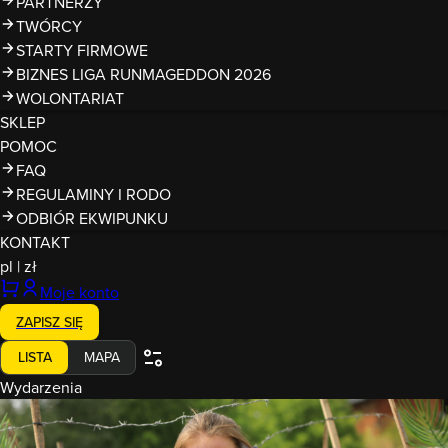
PARTNERZY
TWÓRCY
STARTY FIRMOWE
BIZNES LIGA RUNMAGEDDON 2026
WOLONTARIAT
SKLEP
POMOC
FAQ
REGULAMINY I RODO
ODBIÓR EKWIPUNKU
KONTAKT
pl
|
zł
Moje konto
ZAPISZ SIĘ
LISTA
MAPA
Wydarzenia
22-23.08.2026
Runmageddon