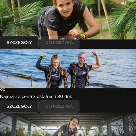
LUBLIN ZALEW ZEMBORZYCKI
Wybierz formułę
od
Najniższa cena z ostatnich 30 dni:
SZCZEGÓŁY
DO KOSZYKA
12-13.09.2026
Runmageddon
ERGO ARENA GDAŃSK/SOPOT
Wybierz formułę
od
Najniższa cena z ostatnich 30 dni:
SZCZEGÓŁY
DO KOSZYKA
26-27.09.2026
Runmageddon