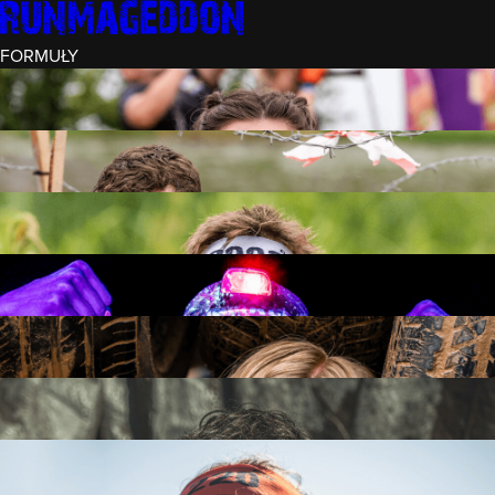
FORMUŁY
INTRO (¼)
15 PRZESZKÓD
3 KM+
REKRUT (½)
30 PRZESZKÓD
6 KM+
RUNMAGEDDON
50 PRZESZKÓD
12 KM+
NOCNY REKRUT (½)
30 PRZESZKÓD
6 KM+
INTRO U-16
15 PRZESZKÓD
3 KM+
RUNMAGEDDON HARDCORE
70 PRZESZKÓD
21 KM+
RUNMAGEDDON ULTRA
140 PRZESZKÓD
42 KM+