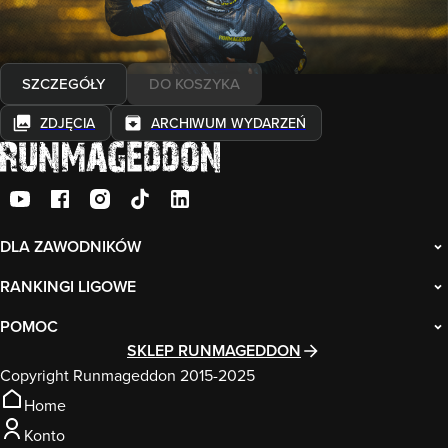
Wybierz formułę
od
Najniższa cena z ostatnich 30 dni:
SZCZEGÓŁY
DO KOSZYKA
ZDJĘCIA
ARCHIWUM WYDARZEŃ
DLA ZAWODNIKÓW
RANKINGI LIGOWE
POMOC
SKLEP RUNMAGEDDON
Copyright Runmageddon 2015-2025
Home
Konto