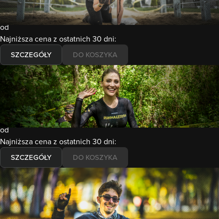
WROCŁAW KOPALNIA ROLANTOWICE
Wybierz formułę
od
Najniższa cena z ostatnich 30 dni:
SZCZEGÓŁY
DO KOSZYKA
10-11.10.2026
Runmageddon
WARSZAWA TWIERDZA MODLIN
Wybierz formułę
od
Najniższa cena z ostatnich 30 dni:
SZCZEGÓŁY
DO KOSZYKA
24-25.10.2026
Runmageddon
JURAPARK BAŁTÓW