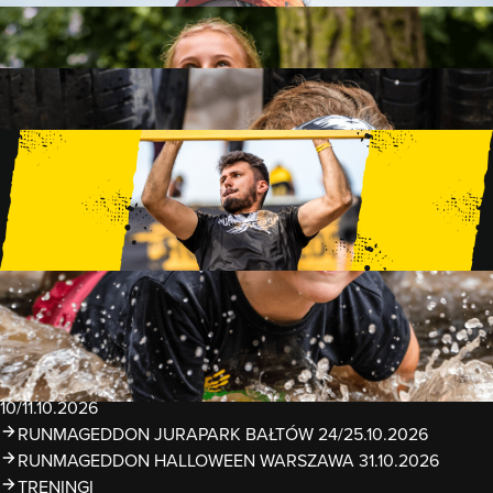
FAMILY
15 PRZESZKÓD
2 KM+
KIDS
15 PRZESZKÓD
1 KM+
TRENINGI
WYDARZENIA
RUNMAGEDDON LUBLIN ZALEW ZEMBORZYCKI
22/23.08.2026
RUNMAGEDDON ERGO ARENA GDAŃSK/SOPOT
12/13.09.2026
RUNMAGEDDON KIDS: DEMO WARSZAWA 24/26.09.2026
RUNMAGEDDON WROCŁAW KOPALNIA ROLANTOWICE
26/27.09.2026
RUNMAGEDDON WARSZAWA TWIERDZA MODLIN
10/11.10.2026
RUNMAGEDDON JURAPARK BAŁTÓW 24/25.10.2026
RUNMAGEDDON HALLOWEEN WARSZAWA 31.10.2026
TRENINGI