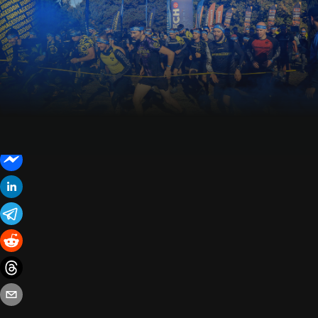
/
Partnerzy
/
Seria inna niż wszystkie
31 października 2022
5 minut czytania