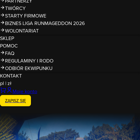
PARTNERZY
TWÓRCY
STARTY FIRMOWE
BIZNES LIGA RUNMAGEDDON 2026
WOLONTARIAT
SKLEP
POMOC
FAQ
REGULAMINY I RODO
ODBIÓR EKWIPUNKU
KONTAKT
pl
|
zł
Moje konto
ZAPISZ SIĘ
Seria inna niż wszystkie
Magazyn