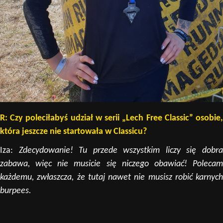
R: Czy poleciłabyś udział w serii „Lech Free Classic” osobie,
która jeszcze nie startowała w Classicu?
Iza:
Zdecydowanie! Tu przede wszystkim liczy się dobr
zabawa, więc nie musicie się niczego obawiać! Polecam
każdemu, zwłaszcza, że tutaj nawet nie musisz robić karnych
burpees.