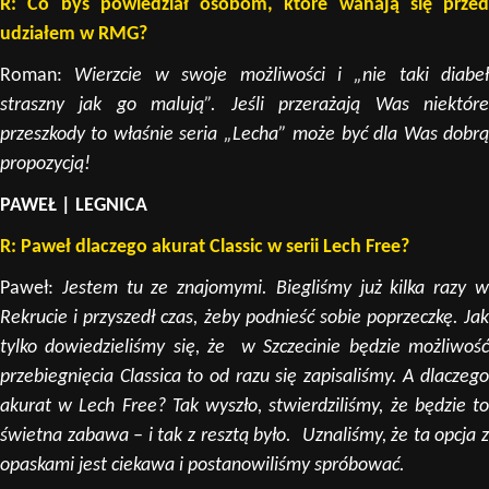
R: Co byś powiedział osobom, które wahają się przed
udziałem w RMG?
Roman:
Wierzcie w swoje możliwości i „nie taki diabeł
straszny jak go malują”. Jeśli przerażają Was niektóre
przeszkody to właśnie seria „Lecha” może być dla Was dobrą
propozycją!
PAWEŁ | LEGNICA
R: Paweł dlaczego akurat Classic w serii Lech Free?
Paweł:
Jestem tu ze znajomymi. Biegliśmy już kilka razy 
Rekrucie i przyszedł czas, żeby podnieść sobie poprzeczkę. Jak
tylko dowiedzieliśmy się, że w Szczecinie będzie możliwość
przebiegnięcia Classica to od razu się zapisaliśmy. A dlaczego
akurat w Lech Free? Tak wyszło, stwierdziliśmy, że będzie to
świetna zabawa – i tak z resztą było. Uznaliśmy, że ta opcja z
opaskami jest ciekawa i postanowiliśmy spróbować.