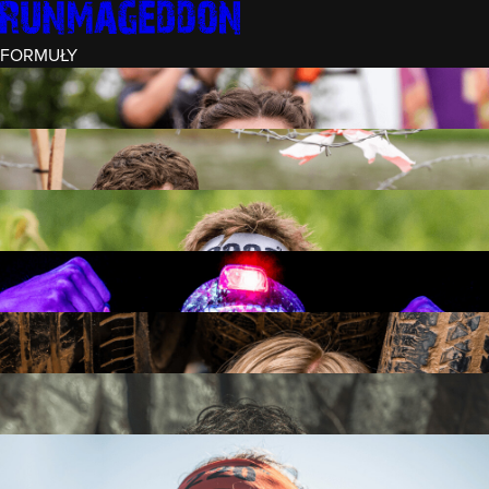
FORMUŁY
INTRO (¼)
15 PRZESZKÓD
3 KM+
REKRUT (½)
30 PRZESZKÓD
6 KM+
RUNMAGEDDON
50 PRZESZKÓD
12 KM+
NOCNY REKRUT (½)
30 PRZESZKÓD
6 KM+
INTRO U-16
15 PRZESZKÓD
3 KM+
RUNMAGEDDON HARDCORE
70 PRZESZKÓD
21 KM+
RUNMAGEDDON ULTRA
140 PRZESZKÓD
42 KM+