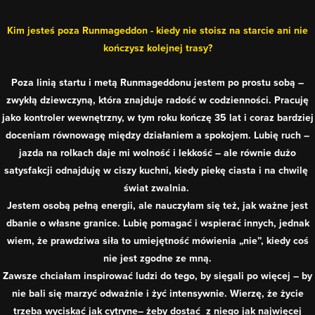
Kim jesteś poza Runmageddon - kiedy nie stoisz na starcie ani nie
kończysz kolejnej trasy?
Poza linią startu i metą Runmageddonu jestem po prostu sobą –
zwykłą dziewczyną, która znajduje radość w codzienności. Pracuję
jako kontroler wewnętrzny, w tym roku kończę 35 lat i coraz bardziej
doceniam równowagę między działaniem a spokojem. Lubię ruch –
jazda na rolkach daje mi wolność i lekkość – ale równie dużo
satysfakcji odnajduję w ciszy kuchni, kiedy piekę ciasta i na chwilę
świat zwalnia.
Jestem osobą pełną energii, ale nauczyłam się też, jak ważne jest
dbanie o własne granice. Lubię pomagać i wspierać innych, jednak
wiem, że prawdziwa siła to umiejętność mówienia „nie”, kiedy coś
nie jest zgodne ze mną.
Zawsze chciałam inspirować ludzi do tego, by sięgali po więcej – by
nie bali się marzyć odważnie i żyć intensywnie. Wierzę, że życie
trzeba wyciskać jak cytryne– żeby dostać z niego jak najwięcej