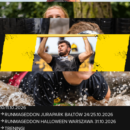
FAMILY
15 PRZESZKÓD
2 KM+
KIDS
15 PRZESZKÓD
1 KM+
TRENINGI
WYDARZENIA
RUNMAGEDDON LUBLIN ZALEW ZEMBORZYCKI
22/23.08.2026
RUNMAGEDDON ERGO ARENA GDAŃSK/SOPOT
12/13.09.2026
RUNMAGEDDON KIDS: DEMO WARSZAWA 24/26.09.2026
RUNMAGEDDON WROCŁAW KOPALNIA ROLANTOWICE
26/27.09.2026
RUNMAGEDDON WARSZAWA TWIERDZA MODLIN
10/11.10.2026
RUNMAGEDDON JURAPARK BAŁTÓW 24/25.10.2026
RUNMAGEDDON HALLOWEEN WARSZAWA 31.10.2026
TRENINGI