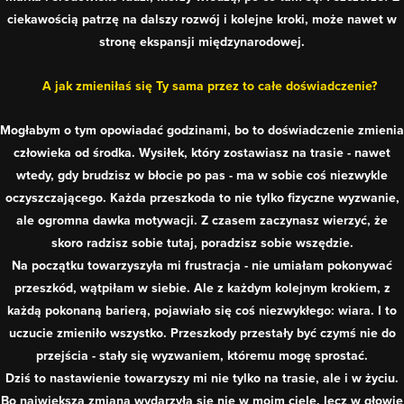
ciekawością patrzę na dalszy rozwój i kolejne kroki, może nawet w
stronę ekspansji międzynarodowej.
A jak zmieniłaś się Ty sama przez to całe doświadczenie?
Mogłabym o tym opowiadać godzinami, bo to doświadczenie zmienia
człowieka od środka. Wysiłek, który zostawiasz na trasie - nawet
wtedy, gdy brudzisz w błocie po pas - ma w sobie coś niezwykle
oczyszczającego. Każda przeszkoda to nie tylko fizyczne wyzwanie,
ale ogromna dawka motywacji. Z czasem zaczynasz wierzyć, że
skoro radzisz sobie tutaj, poradzisz sobie wszędzie.
Na początku towarzyszyła mi frustracja - nie umiałam pokonywać
przeszkód, wątpiłam w siebie. Ale z każdym kolejnym krokiem, z
każdą pokonaną barierą, pojawiało się coś niezwykłego: wiara. I to
uczucie zmieniło wszystko. Przeszkody przestały być czymś nie do
przejścia - stały się wyzwaniem, któremu mogę sprostać.
Dziś to nastawienie towarzyszy mi nie tylko na trasie, ale i w życiu.
Bo największa zmiana wydarzyła się nie w moim ciele, lecz w głowie