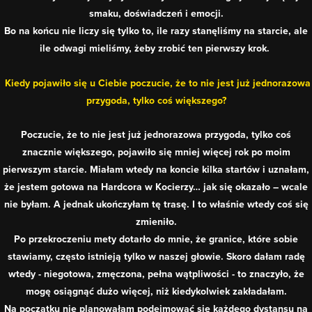
smaku, doświadczeń i emocji.
Bo na końcu nie liczy się tylko to, ile razy stanęliśmy na starcie, ale
ile odwagi mieliśmy, żeby zrobić ten pierwszy krok.
Kiedy pojawiło się u Ciebie poczucie, że to nie jest już jednorazowa
przygoda, tylko coś większego?
Poczucie, że to nie jest już jednorazowa przygoda, tylko coś
znacznie większego, pojawiło się mniej więcej rok po moim
pierwszym starcie. Miałam wtedy na koncie kilka startów i uznałam,
że jestem gotowa na Hardcora w Kocierzy… jak się okazało – wcale
nie byłam. A jednak ukończyłam tę trasę. I to właśnie wtedy coś się
zmieniło.
Po przekroczeniu mety dotarło do mnie, że granice, które sobie
stawiamy, często istnieją tylko w naszej głowie. Skoro dałam radę
wtedy - niegotowa, zmęczona, pełna wątpliwości - to znaczyło, że
mogę osiągnąć dużo więcej, niż kiedykolwiek zakładałam.
Na początku nie planowałam podejmować się każdego dystansu na