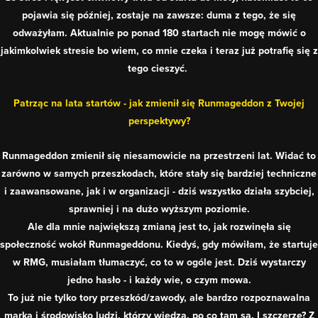
pojawia się później, zostaje na zawsze: duma z tego, że się
odważyłam. Aktualnie po ponad 180 startach nie mogę mówić o
jakimkolwiek stresie bo wiem, co mnie czeka i teraz już potrafię się z
tego cieszyć.
Patrząc na lata startów - jak zmienił się Runmageddon z Twojej
perspektywy?
Runmageddon zmienił się niesamowicie na przestrzeni lat. Widać to
zarówno w samych przeszkodach, które stały się bardziej techniczne
i zaawansowane, jak i w organizacji - dziś wszystko działa szybciej,
sprawniej i na dużo wyższym poziomie.
Ale dla mnie największą zmianą jest to, jak rozwinęła się
społeczność wokół Runmageddonu. Kiedyś, gdy mówiłam, że startuje
w RMG, musiałam tłumaczyć, co to w ogóle jest. Dziś wystarczy
jedno hasło - i każdy wie, o czym mowa.
To już nie tylko tory przeszkód/zawody, ale bardzo rozpoznawalna
marka i środowisko ludzi, którzy wiedzą, po co tam są. I szczerze? Z