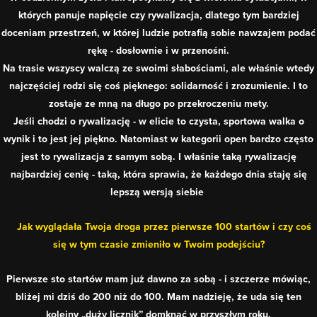
których panuje napięcie czy rywalizacja, dlatego tym bardziej
doceniam przestrzeń, w której ludzie potrafią sobie nawzajem podać
rękę - dosłownie i w przenośni.
Na trasie wszyscy walczą ze swoimi słabościami, ale właśnie wtedy
najczęściej rodzi się coś pięknego: solidarność i zrozumienie. I to
zostaje ze mną na długo po przekroczeniu mety.
Jeśli chodzi o rywalizację - w elicie to czysta, sportowa walka o
wynik i to jest jej piękno. Natomiast w kategorii open bardzo często
jest to rywalizacja z samym sobą. I właśnie taką rywalizację
najbardziej cenię - taką, która sprawia, że każdego dnia staję się
lepszą wersją siebie
Jak wyglądała Twoja droga przez pierwsze 100 startów i czy coś
się w tym czasie zmieniło w Twoim podejściu?
Pierwsze sto startów mam już dawno za sobą - i szczerze mówiąc,
bliżej mi dziś do 200 niż do 100. Mam nadzieję, że uda się ten
kolejny „duży licznik” domknąć w przyszłym roku.