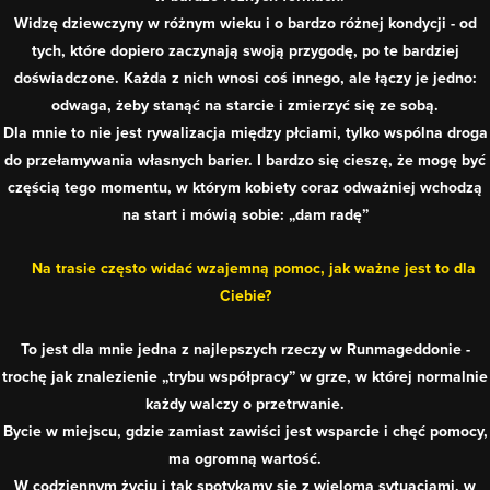
Widzę dziewczyny w różnym wieku i o bardzo różnej kondycji - od
tych, które dopiero zaczynają swoją przygodę, po te bardziej
doświadczone. Każda z nich wnosi coś innego, ale łączy je jedno:
odwaga, żeby stanąć na starcie i zmierzyć się ze sobą.
Dla mnie to nie jest rywalizacja między płciami, tylko wspólna droga
do przełamywania własnych barier. I bardzo się cieszę, że mogę być
częścią tego momentu, w którym kobiety coraz odważniej wchodzą
na start i mówią sobie: „dam radę”
Na trasie często widać wzajemną pomoc, jak ważne jest to dla
Ciebie?
To jest dla mnie jedna z najlepszych rzeczy w Runmageddonie -
trochę jak znalezienie „trybu współpracy” w grze, w której normalnie
każdy walczy o przetrwanie.
Bycie w miejscu, gdzie zamiast zawiści jest wsparcie i chęć pomocy,
ma ogromną wartość.
W codziennym życiu i tak spotykamy się z wieloma sytuacjami, w