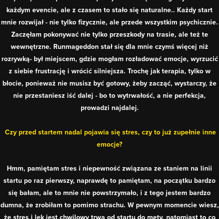
każdym evencie, ale z czasem to stało się naturalne.. Każdy start
mnie rozwijał - nie tylko fizycznie, ale przede wszystkim psychicznie.
Zaczęłam pokonywać nie tylko przeszkody na trasie, ale też te
wewnętrzne. Runmageddon stał się dla mnie czymś więcej niż
rozrywką- był miejscem, gdzie mogłam rozładować emocje, wyrzucić
z siebie frustrację i wrócić silniejsza. Trochę jak terapia, tylko w
błocie, ponieważ nie musisz być gotowy, żeby zacząć, wystarczy, że
nie przestaniesz iść dalej - bo to wytrwałość, a nie perfekcja,
prowadzi najdalej.
Czy przed startem nadal pojawia się stres, czy to już zupełnie inne
emocje?
Hmm, pamiętam stres i niepewność związana ze staniem na linii
startu po raz pierwszy, naprawdę to pamiętam, na początku bardzo
się bałam, ale to mnie nie powstrzymało, i z tego jestem bardzo
dumna, że zrobiłam to pomimo strachu. W pewnym momencie wiesz,
że stres i lęk jest chwilowy trwa od startu do mety, natomiast to co