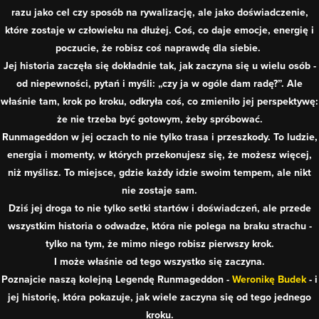
razu jako cel czy sposób na rywalizację, ale jako doświadczenie,
które zostaje w człowieku na dłużej. Coś, co daje emocje, energię i
poczucie, że robisz coś naprawdę dla siebie.
Jej historia zaczęła się dokładnie tak, jak zaczyna się u wielu osób -
od niepewności, pytań i myśli: „czy ja w ogóle dam radę?”. Ale
właśnie tam, krok po kroku, odkryła coś, co zmieniło jej perspektywę:
że nie trzeba być gotowym, żeby spróbować.
Runmageddon w jej oczach to nie tylko trasa i przeszkody. To ludzie,
energia i momenty, w których przekonujesz się, że możesz więcej,
niż myślisz. To miejsce, gdzie każdy idzie swoim tempem, ale nikt
nie zostaje sam.
Dziś jej droga to nie tylko setki startów i doświadczeń, ale przede
wszystkim historia o odwadze, która nie polega na braku strachu -
tylko na tym, że mimo niego robisz pierwszy krok.
I może właśnie od tego wszystko się zaczyna.
Poznajcie naszą kolejną Legendę Runmageddon -
Weronikę Budek
- i
jej historię, która pokazuje, jak wiele zaczyna się od tego jednego
kroku.