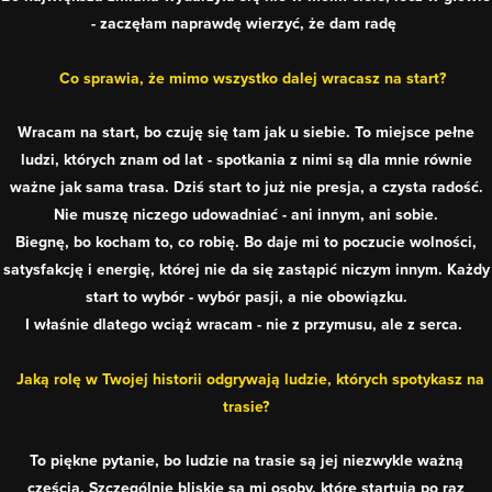
- zaczęłam naprawdę wierzyć, że dam radę
Co sprawia, że mimo wszystko dalej wracasz na start?
Wracam na start, bo czuję się tam jak u siebie. To miejsce pełne
ludzi, których znam od lat - spotkania z nimi są dla mnie równie
ważne jak sama trasa. Dziś start to już nie presja, a czysta radość.
Nie muszę niczego udowadniać - ani innym, ani sobie.
Biegnę, bo kocham to, co robię. Bo daje mi to poczucie wolności,
satysfakcję i energię, której nie da się zastąpić niczym innym. Każdy
start to wybór - wybór pasji, a nie obowiązku.
I właśnie dlatego wciąż wracam - nie z przymusu, ale z serca.
Jaką rolę w Twojej historii odgrywają ludzie, których spotykasz na
trasie?
To piękne pytanie, bo ludzie na trasie są jej niezwykle ważną
częścią. Szczególnie bliskie są mi osoby, które startują po raz