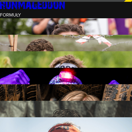
FORMUŁY
INTRO (¼)
15 PRZESZKÓD
3 KM+
REKRUT (½)
30 PRZESZKÓD
6 KM+
RUNMAGEDDON
50 PRZESZKÓD
12 KM+
NOCNY REKRUT (½)
30 PRZESZKÓD
6 KM+
INTRO U-16
15 PRZESZKÓD
3 KM+
RUNMAGEDDON HARDCORE
70 PRZESZKÓD
21 KM+
RUNMAGEDDON ULTRA
140 PRZESZKÓD
42 KM+