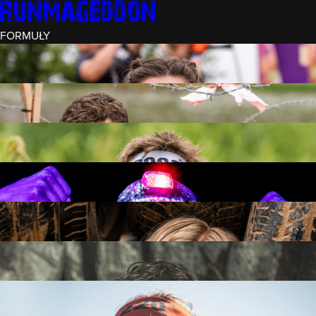
FORMUŁY
INTRO (¼)
15 PRZESZKÓD
3 KM+
REKRUT (½)
30 PRZESZKÓD
6 KM+
RUNMAGEDDON
50 PRZESZKÓD
12 KM+
NOCNY REKRUT (½)
30 PRZESZKÓD
6 KM+
INTRO U-16
15 PRZESZKÓD
3 KM+
RUNMAGEDDON HARDCORE
70 PRZESZKÓD
21 KM+
RUNMAGEDDON ULTRA
140 PRZESZKÓD
42 KM+