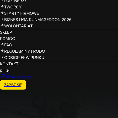
PARTNERZY
TWÓRCY
STARTY FIRMOWE
BIZNES LIGA RUNMAGEDDON 2026
WOLONTARIAT
SKLEP
POMOC
FAQ
REGULAMINY I RODO
ODBIÓR EKWIPUNKU
KONTAKT
pl
|
zł
Moje konto
ZAPISZ SIĘ
12-13.09.2026
Runmageddon Ergo Arena