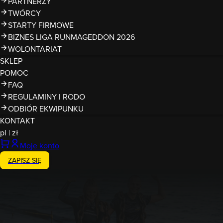
PARTNERZY
TWÓRCY
STARTY FIRMOWE
BIZNES LIGA RUNMAGEDDON 2026
WOLONTARIAT
SKLEP
POMOC
FAQ
REGULAMINY I RODO
ODBIÓR EKWIPUNKU
KONTAKT
pl
|
zł
Moje konto
ZAPISZ SIĘ
12-13.09.2026
Runmageddon Ergo Arena