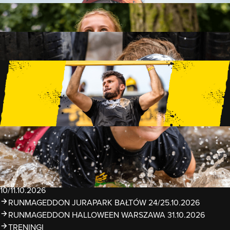
FAMILY
15 PRZESZKÓD
2 KM+
KIDS
15 PRZESZKÓD
1 KM+
TRENINGI
WYDARZENIA
RUNMAGEDDON LUBLIN ZALEW ZEMBORZYCKI
22/23.08.2026
RUNMAGEDDON ERGO ARENA GDAŃSK/SOPOT
12/13.09.2026
RUNMAGEDDON KIDS: DEMO WARSZAWA 24/26.09.2026
RUNMAGEDDON WROCŁAW KOPALNIA ROLANTOWICE
26/27.09.2026
RUNMAGEDDON WARSZAWA TWIERDZA MODLIN
10/11.10.2026
RUNMAGEDDON JURAPARK BAŁTÓW 24/25.10.2026
RUNMAGEDDON HALLOWEEN WARSZAWA 31.10.2026
TRENINGI