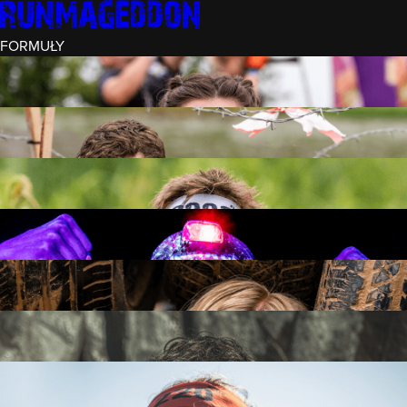
FORMUŁY
INTRO (¼)
15 PRZESZKÓD
3 KM+
REKRUT (½)
30 PRZESZKÓD
6 KM+
RUNMAGEDDON
50 PRZESZKÓD
12 KM+
NOCNY REKRUT (½)
30 PRZESZKÓD
6 KM+
INTRO U-16
15 PRZESZKÓD
3 KM+
RUNMAGEDDON HARDCORE
70 PRZESZKÓD
21 KM+
RUNMAGEDDON ULTRA
140 PRZESZKÓD
42 KM+