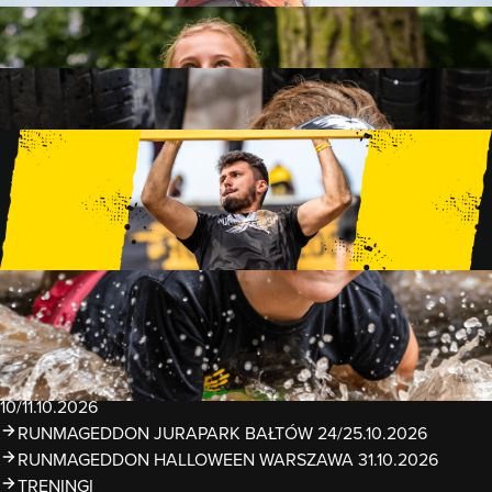
FAMILY
15 PRZESZKÓD
2 KM+
KIDS
15 PRZESZKÓD
1 KM+
TRENINGI
WYDARZENIA
RUNMAGEDDON LUBLIN ZALEW ZEMBORZYCKI
22/23.08.2026
RUNMAGEDDON ERGO ARENA GDAŃSK/SOPOT
12/13.09.2026
RUNMAGEDDON KIDS: DEMO WARSZAWA 24/26.09.2026
RUNMAGEDDON WROCŁAW KOPALNIA ROLANTOWICE
26/27.09.2026
RUNMAGEDDON WARSZAWA TWIERDZA MODLIN
10/11.10.2026
RUNMAGEDDON JURAPARK BAŁTÓW 24/25.10.2026
RUNMAGEDDON HALLOWEEN WARSZAWA 31.10.2026
TRENINGI