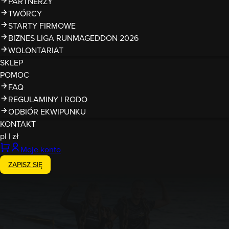
PARTNERZY
TWÓRCY
STARTY FIRMOWE
BIZNES LIGA RUNMAGEDDON 2026
WOLONTARIAT
SKLEP
POMOC
FAQ
REGULAMINY I RODO
ODBIÓR EKWIPUNKU
KONTAKT
pl
|
zł
Moje konto
ZAPISZ SIĘ
12-13.09.2026
Runmageddon Ergo Arena