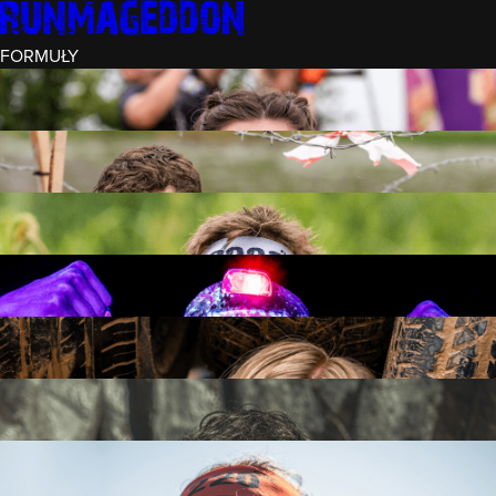
FORMUŁY
INTRO (¼)
15 PRZESZKÓD
3 KM+
REKRUT (½)
30 PRZESZKÓD
6 KM+
RUNMAGEDDON
50 PRZESZKÓD
12 KM+
NOCNY REKRUT (½)
30 PRZESZKÓD
6 KM+
INTRO U-16
15 PRZESZKÓD
3 KM+
RUNMAGEDDON HARDCORE
70 PRZESZKÓD
21 KM+
RUNMAGEDDON ULTRA
140 PRZESZKÓD
42 KM+