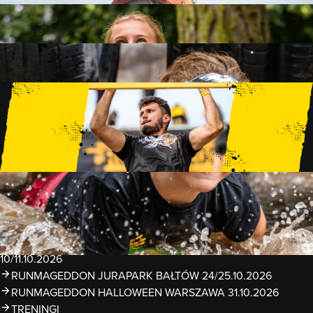
FAMILY
15 PRZESZKÓD
2 KM+
KIDS
15 PRZESZKÓD
1 KM+
TRENINGI
WYDARZENIA
RUNMAGEDDON LUBLIN ZALEW ZEMBORZYCKI
22/23.08.2026
RUNMAGEDDON ERGO ARENA GDAŃSK/SOPOT
12/13.09.2026
RUNMAGEDDON KIDS: DEMO WARSZAWA 24/26.09.2026
RUNMAGEDDON WROCŁAW KOPALNIA ROLANTOWICE
26/27.09.2026
RUNMAGEDDON WARSZAWA TWIERDZA MODLIN
10/11.10.2026
RUNMAGEDDON JURAPARK BAŁTÓW 24/25.10.2026
RUNMAGEDDON HALLOWEEN WARSZAWA 31.10.2026
TRENINGI