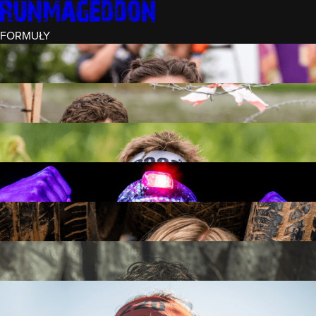
FORMUŁY
INTRO (¼)
15 PRZESZKÓD
3 KM+
REKRUT (½)
30 PRZESZKÓD
6 KM+
RUNMAGEDDON
50 PRZESZKÓD
12 KM+
NOCNY REKRUT (½)
30 PRZESZKÓD
6 KM+
INTRO U-16
15 PRZESZKÓD
3 KM+
RUNMAGEDDON HARDCORE
70 PRZESZKÓD
21 KM+
RUNMAGEDDON ULTRA
140 PRZESZKÓD
42 KM+