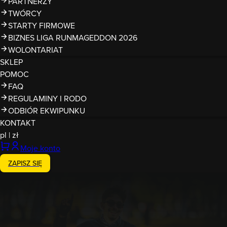
PARTNERZY
TWÓRCY
STARTY FIRMOWE
BIZNES LIGA RUNMAGEDDON 2026
WOLONTARIAT
SKLEP
POMOC
FAQ
REGULAMINY I RODO
ODBIÓR EKWIPUNKU
KONTAKT
pl
|
zł
Moje konto
ZAPISZ SIĘ
24-25.10.2026
Runmageddon JuraPark