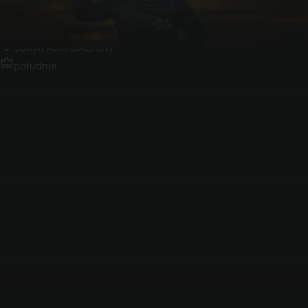
Bałtów
JURAPARK BAŁTÓW
południe