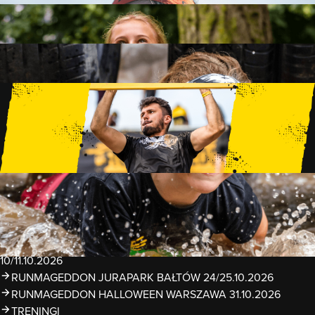
FAMILY
15 PRZESZKÓD
2 KM+
KIDS
15 PRZESZKÓD
1 KM+
TRENINGI
WYDARZENIA
RUNMAGEDDON LUBLIN ZALEW ZEMBORZYCKI
22/23.08.2026
RUNMAGEDDON ERGO ARENA GDAŃSK/SOPOT
12/13.09.2026
RUNMAGEDDON KIDS: DEMO WARSZAWA 24/26.09.2026
RUNMAGEDDON WROCŁAW KOPALNIA ROLANTOWICE
26/27.09.2026
RUNMAGEDDON WARSZAWA TWIERDZA MODLIN
10/11.10.2026
RUNMAGEDDON JURAPARK BAŁTÓW 24/25.10.2026
RUNMAGEDDON HALLOWEEN WARSZAWA 31.10.2026
TRENINGI