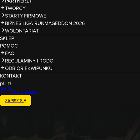
PARTNERZY
TWÓRCY
STARTY FIRMOWE
BIZNES LIGA RUNMAGEDDON 2026
WOLONTARIAT
SKLEP
POMOC
FAQ
REGULAMINY I RODO
ODBIÓR EKWIPUNKU
KONTAKT
pl
|
zł
Moje konto
ZAPISZ SIĘ
24-26.09.2026
RUNMAGEDDON KIDS: DEMO