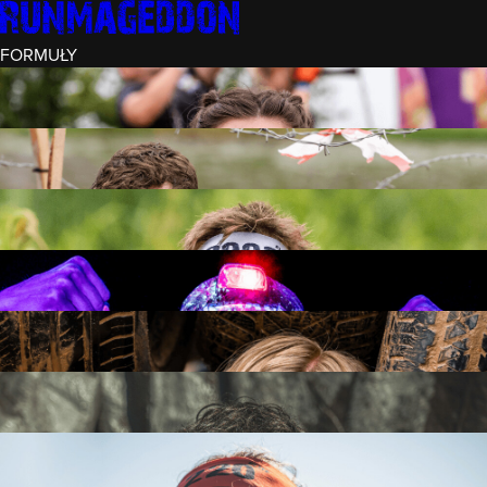
FORMUŁY
INTRO (¼)
15 PRZESZKÓD
3 KM+
REKRUT (½)
30 PRZESZKÓD
6 KM+
RUNMAGEDDON
50 PRZESZKÓD
12 KM+
NOCNY REKRUT (½)
30 PRZESZKÓD
6 KM+
INTRO U-16
15 PRZESZKÓD
3 KM+
RUNMAGEDDON HARDCORE
70 PRZESZKÓD
21 KM+
RUNMAGEDDON ULTRA
140 PRZESZKÓD
42 KM+