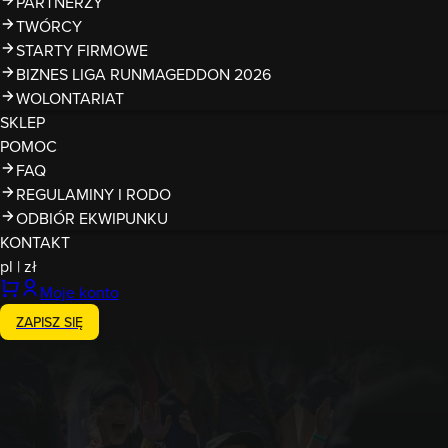
PARTNERZY
TWÓRCY
STARTY FIRMOWE
BIZNES LIGA RUNMAGEDDON 2026
WOLONTARIAT
SKLEP
POMOC
FAQ
REGULAMINY I RODO
ODBIÓR EKWIPUNKU
KONTAKT
pl
|
zł
Moje konto
ZAPISZ SIĘ
23.08.2026
Runmageddon Lite Jaszkowo