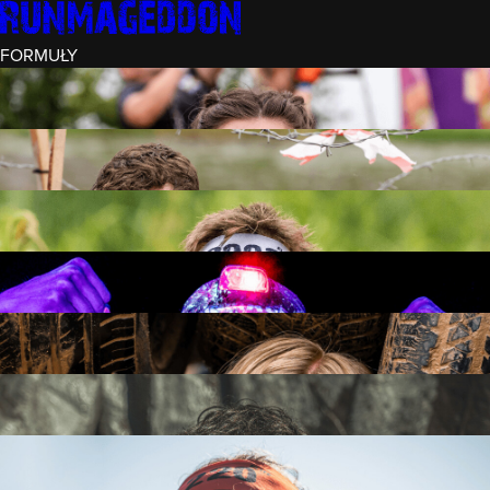
FORMUŁY
INTRO (¼)
15 PRZESZKÓD
3 KM+
REKRUT (½)
30 PRZESZKÓD
6 KM+
RUNMAGEDDON
50 PRZESZKÓD
12 KM+
NOCNY REKRUT (½)
30 PRZESZKÓD
6 KM+
INTRO U-16
15 PRZESZKÓD
3 KM+
RUNMAGEDDON HARDCORE
70 PRZESZKÓD
21 KM+
RUNMAGEDDON ULTRA
140 PRZESZKÓD
42 KM+