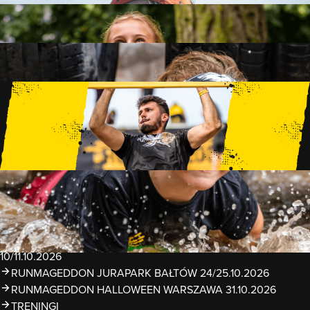
FAMILY
15 PRZESZKÓD
2 KM+
KIDS
15 PRZESZKÓD
1 KM+
TRENINGI
WYDARZENIA
RUNMAGEDDON LUBLIN ZALEW ZEMBORZYCKI
22/23.08.2026
RUNMAGEDDON ERGO ARENA GDAŃSK/SOPOT
12/13.09.2026
RUNMAGEDDON KIDS: DEMO WARSZAWA 24/26.09.2026
RUNMAGEDDON WROCŁAW KOPALNIA ROLANTOWICE
26/27.09.2026
RUNMAGEDDON WARSZAWA TWIERDZA MODLIN
10/11.10.2026
RUNMAGEDDON JURAPARK BAŁTÓW 24/25.10.2026
RUNMAGEDDON HALLOWEEN WARSZAWA 31.10.2026
TRENINGI