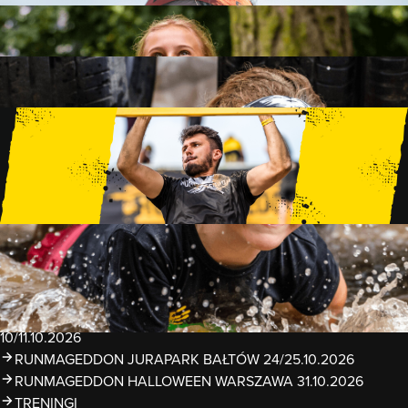
FAMILY
15 PRZESZKÓD
2 KM+
KIDS
15 PRZESZKÓD
1 KM+
TRENINGI
WYDARZENIA
RUNMAGEDDON LUBLIN ZALEW ZEMBORZYCKI
22/23.08.2026
RUNMAGEDDON ERGO ARENA GDAŃSK/SOPOT
12/13.09.2026
RUNMAGEDDON KIDS: DEMO WARSZAWA 24/26.09.2026
RUNMAGEDDON WROCŁAW KOPALNIA ROLANTOWICE
26/27.09.2026
RUNMAGEDDON WARSZAWA TWIERDZA MODLIN
10/11.10.2026
RUNMAGEDDON JURAPARK BAŁTÓW 24/25.10.2026
RUNMAGEDDON HALLOWEEN WARSZAWA 31.10.2026
TRENINGI