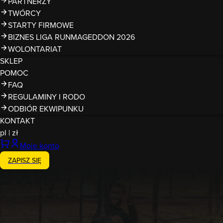
PARTNERZY
TWÓRCY
STARTY FIRMOWE
BIZNES LIGA RUNMAGEDDON 2026
WOLONTARIAT
SKLEP
POMOC
FAQ
REGULAMINY I RODO
ODBIÓR EKWIPUNKU
KONTAKT
pl
|
zł
Moje konto
ZAPISZ SIĘ
Zakończony
28-29.03.2026
Runmageddon Poznań