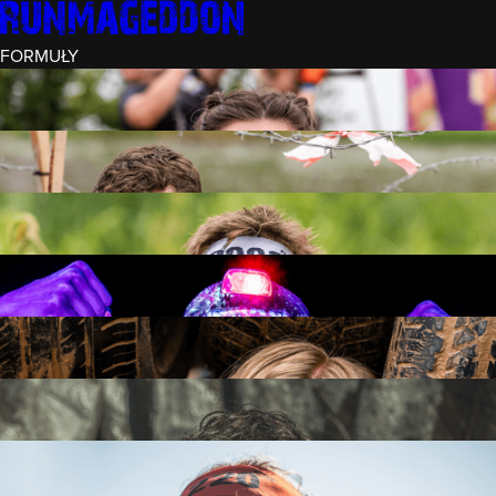
FORMUŁY
INTRO (¼)
15 PRZESZKÓD
3 KM+
REKRUT (½)
30 PRZESZKÓD
6 KM+
RUNMAGEDDON
50 PRZESZKÓD
12 KM+
NOCNY REKRUT (½)
30 PRZESZKÓD
6 KM+
INTRO U-16
15 PRZESZKÓD
3 KM+
RUNMAGEDDON HARDCORE
70 PRZESZKÓD
21 KM+
RUNMAGEDDON ULTRA
140 PRZESZKÓD
42 KM+