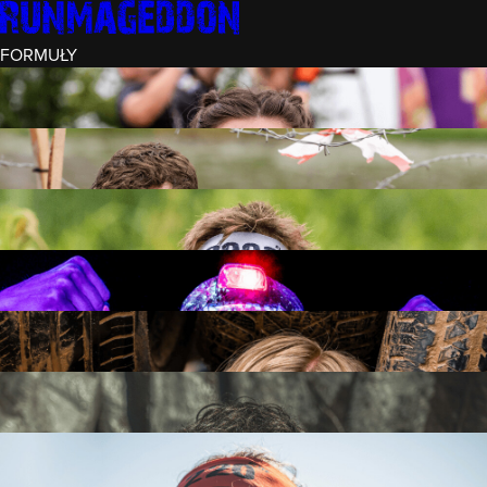
FORMUŁY
INTRO (¼)
15 PRZESZKÓD
3 KM+
REKRUT (½)
30 PRZESZKÓD
6 KM+
RUNMAGEDDON
50 PRZESZKÓD
12 KM+
NOCNY REKRUT (½)
30 PRZESZKÓD
6 KM+
INTRO U-16
15 PRZESZKÓD
3 KM+
RUNMAGEDDON HARDCORE
70 PRZESZKÓD
21 KM+
RUNMAGEDDON ULTRA
140 PRZESZKÓD
42 KM+