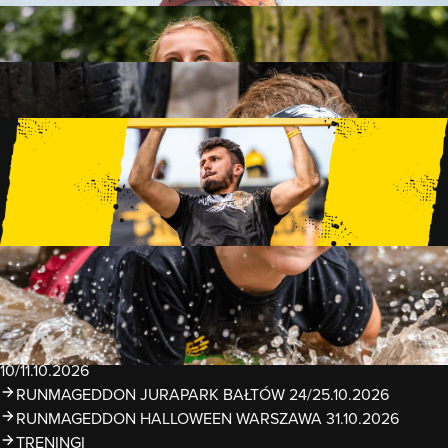
FAMILY
15 PRZESZKÓD
2 KM+
KIDS
15 PRZESZKÓD
1 KM+
TRENINGI
WYDARZENIA
RUNMAGEDDON LUBLIN ZALEW ZEMBORZYCKI
22/23.08.2026
RUNMAGEDDON ERGO ARENA GDAŃSK/SOPOT
12/13.09.2026
RUNMAGEDDON KIDS: DEMO WARSZAWA 24/26.09.2026
RUNMAGEDDON WROCŁAW KOPALNIA ROLANTOWICE
26/27.09.2026
RUNMAGEDDON WARSZAWA TWIERDZA MODLIN
10/11.10.2026
RUNMAGEDDON JURAPARK BAŁTÓW 24/25.10.2026
RUNMAGEDDON HALLOWEEN WARSZAWA 31.10.2026
TRENINGI