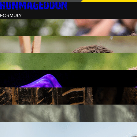
FORMUŁY
INTRO (¼)
15 PRZESZKÓD
3 KM+
REKRUT (½)
30 PRZESZKÓD
6 KM+
RUNMAGEDDON
50 PRZESZKÓD
12 KM+
NOCNY REKRUT (½)
30 PRZESZKÓD
6 KM+
INTRO U-16
15 PRZESZKÓD
3 KM+
RUNMAGEDDON HARDCORE
70 PRZESZKÓD
21 KM+
RUNMAGEDDON ULTRA
140 PRZESZKÓD
42 KM+