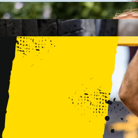
FAMILY
15 PRZESZKÓD
2 KM+
KIDS
15 PRZESZKÓD
1 KM+
TRENINGI
WYDARZENIA
RUNMAGEDDON LUBLIN ZALEW ZEMBORZYCKI 22/23.08.20
RUNMAGEDDON ERGO ARENA GDAŃSK/SOPOT 12/13.09.20
RUNMAGEDDON KIDS: DEMO WARSZAWA 24/26.09.2026
RUNMAGEDDON WROCŁAW KOPALNIA ROLANTOWICE 26/27
RUNMAGEDDON WARSZAWA TWIERDZA MODLIN 10/11.10.20
RUNMAGEDDON JURAPARK BAŁTÓW 24/25.10.2026
RUNMAGEDDON HALLOWEEN WARSZAWA 31.10.2026
TRENINGI
VOUCHERY
DLA ZAWODNIKÓW
LOGOWANIE
DEBIUTUJĘ