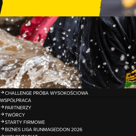
GDZIE TRENOWAĆ?
PRZESZKODY
ZDJĘCIA
KALENDARZ 2026
WYNIKI
LIGA RUNMAGEDDON 2026
SUPERLIGA RUNMAGEDDON 2026
SUPERLIGA RMG KIDS 2026
KWALIFIKACJE DO MISTRZOSTW EUROPY I ŚWIATA OCR
TROFEA
LEGENDY RUNMAGEDDON
MAGAZYN
CHALLENGE PRÓBA WYSOKOŚCIOWA
WSPÓŁPRACA
PARTNERZY
TWÓRCY
STARTY FIRMOWE
BIZNES LIGA RUNMAGEDDON 2026