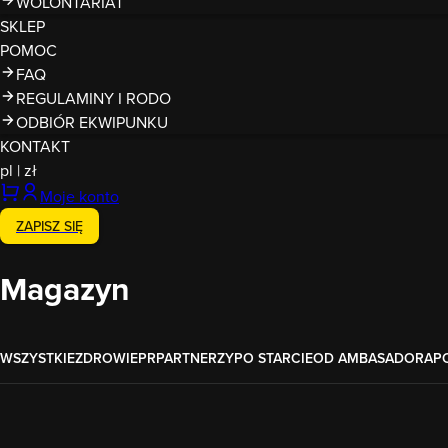
WOLONTARIAT
SKLEP
POMOC
FAQ
REGULAMINY I RODO
ODBIÓR EKWIPUNKU
KONTAKT
pl
|
zł
Moje konto
ZAPISZ SIĘ
Magazyn
WSZYSTKIE
ZDROWIE
PR
PARTNERZY
PO STARCIE
OD AMBASADORA
P