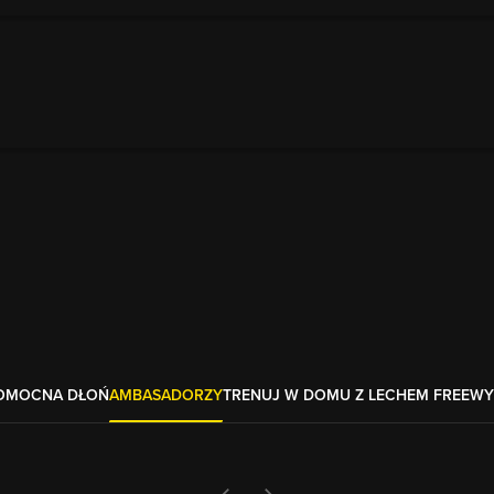
OMOCNA DŁOŃ
AMBASADORZY
TRENUJ W DOMU Z LECHEM FREE
WY