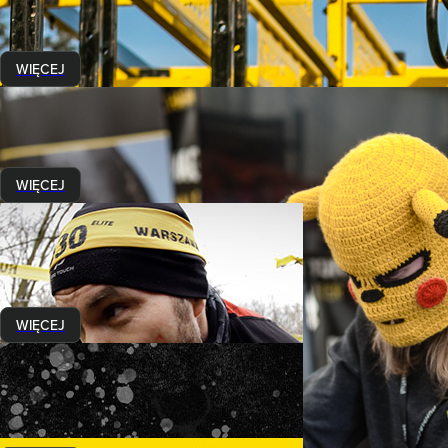
3 listopada 2022
Sezon 2022
dobiegł do końca a tym samym rozstrzygnęło 
WIĘCEJ
Wydarzenia
Nowe zasady eventów
12 czerwca 2020
WIĘCEJ
Wydarzenia
Przedstawiamy Low Rig by Runmageddon!
30 marca 2020
Jesteście ciekawi jak będzie prezentowała się ta wysoka na ok 2m konst
WIĘCEJ
Wydarzenia
Oświadczenie
25 marca 2020
Zgodnie z obietnicą wracamy do Was z kolejnymi informacjami