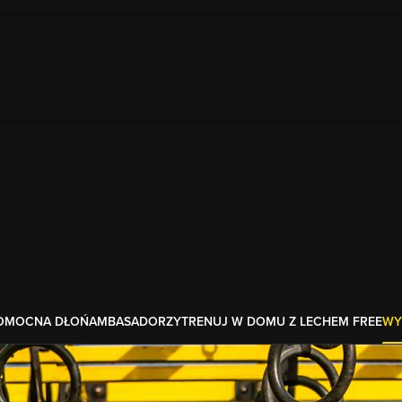
OMOCNA DŁOŃ
AMBASADORZY
TRENUJ W DOMU Z LECHEM FREE
WY