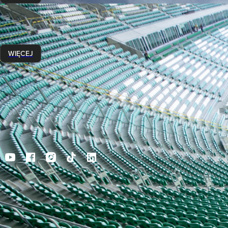
Wydarzenia
Wracamy na Stadion Wrocław!
23 grudnia 2019
WIĘCEJ
DLA ZAWODN
Copyright Runmageddon 2015-2025
Home