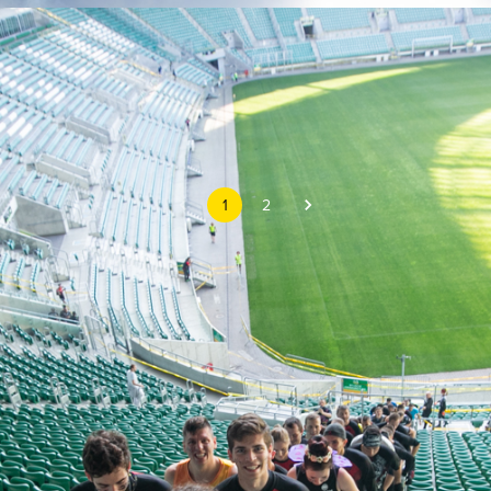
1
2
IKÓW
RANKINGI LIGOWE