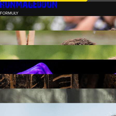
FORMUŁY
INTRO (¼)
15 PRZESZKÓD
3 KM+
REKRUT (½)
30 PRZESZKÓD
6 KM+
RUNMAGEDDON
50 PRZESZKÓD
12 KM+
NOCNY REKRUT (½)
30 PRZESZKÓD
6 KM+
INTRO U-16
15 PRZESZKÓD
3 KM+
RUNMAGEDDON HARDCORE
70 PRZESZKÓD
21 KM+
RUNMAGEDDON ULTRA
140 PRZESZKÓD
42 KM+