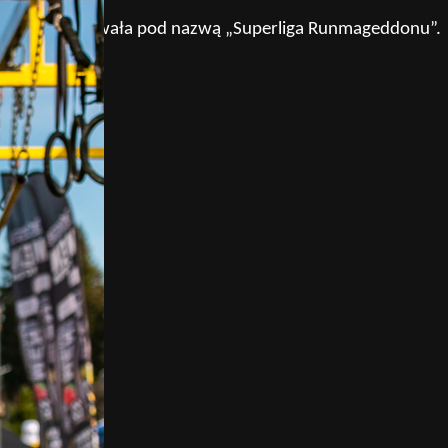
m roku wystartowała pod nazwą „Superliga Runmageddonu”.