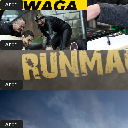
WIĘCEJ
Wydarzenia
Waszym głosem spełniamy marzenia z Fundacją Mam Marzenie!
23 marca 2020
Waszym głosem spełniamy marzenia
WIĘCEJ
Wydarzenia
Mamy dla Was nowy Challenge!
4 marca 2020
Uczestnicy spróbują swoich sił na trasie Elite, lecz na innych zasadach.
WIĘCEJ
Wydarzenia
Kończymy sezon, ale nie zwalniamy tempa!
4 stycznia 2020
Ponad dwa miesiące temu pokonaliście ostatnie kilometry sezonu 2019...
WIĘCEJ