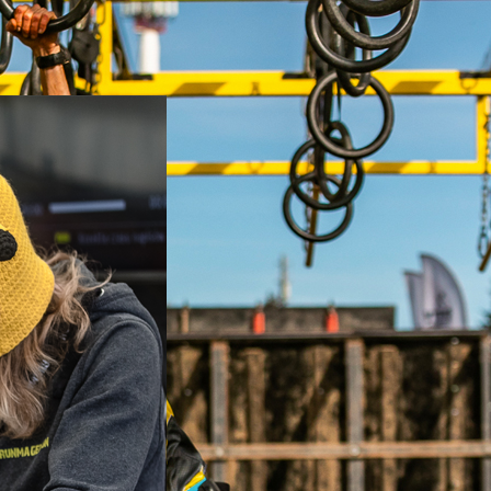
się tegoroczne starcie zawodników ligi Elite, która w ty
rukcja?