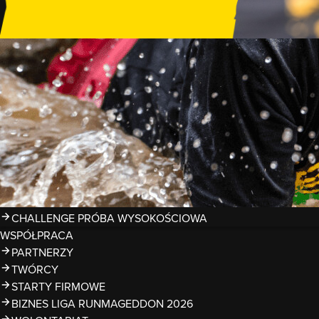
GDZIE TRENOWAĆ?
PRZESZKODY
ZDJĘCIA
KALENDARZ 2026
WYNIKI
LIGA RUNMAGEDDON 2026
SUPERLIGA RUNMAGEDDON 2026
SUPERLIGA RMG KIDS 2026
KWALIFIKACJE DO MISTRZOSTW EUROPY I ŚWIATA OCR
TROFEA
LEGENDY RUNMAGEDDON
MAGAZYN
CHALLENGE PRÓBA WYSOKOŚCIOWA
WSPÓŁPRACA
PARTNERZY
TWÓRCY
STARTY FIRMOWE
BIZNES LIGA RUNMAGEDDON 2026