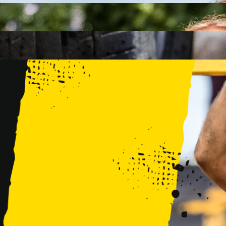
FAMILY
15 PRZESZKÓD
2 KM+
KIDS
15 PRZESZKÓD
1 KM+
TRENINGI
WYDARZENIA
RUNMAGEDDON LUBLIN ZALEW ZEMBORZYCKI 22/23.08.20
RUNMAGEDDON ERGO ARENA GDAŃSK/SOPOT 12/13.09.20
RUNMAGEDDON KIDS: DEMO WARSZAWA 24/26.09.2026
RUNMAGEDDON WROCŁAW KOPALNIA ROLANTOWICE 26/27
RUNMAGEDDON WARSZAWA TWIERDZA MODLIN 10/11.10.20
RUNMAGEDDON JURAPARK BAŁTÓW 24/25.10.2026
RUNMAGEDDON HALLOWEEN WARSZAWA 31.10.2026
TRENINGI
VOUCHERY
DLA ZAWODNIKÓW
LOGOWANIE
DEBIUTUJĘ