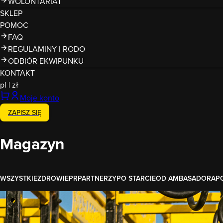
WOLONTARIAT
SKLEP
POMOC
FAQ
REGULAMINY I RODO
ODBIÓR EKWIPUNKU
KONTAKT
pl
|
zł
Moje konto
ZAPISZ SIĘ
Magazyn
WSZYSTKIE
ZDROWIE
PR
PARTNERZY
PO STARCIE
OD AMBASADORA
P
Wydarzenia
Superliga RMG 2022 - podsumowanie