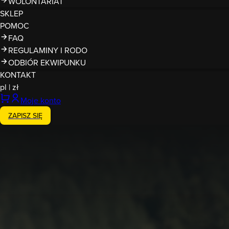
WOLONTARIAT
SKLEP
POMOC
FAQ
REGULAMINY I RODO
ODBIÓR EKWIPUNKU
KONTAKT
pl
|
zł
Moje konto
ZAPISZ SIĘ
Zakończony
4-5.07.2026
Runmageddon Górski Myśleni
Górski Myślenice
joker