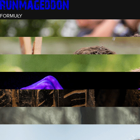
FORMUŁY
INTRO (¼)
15 PRZESZKÓD
3 KM+
REKRUT (½)
30 PRZESZKÓD
6 KM+
RUNMAGEDDON
50 PRZESZKÓD
12 KM+
NOCNY REKRUT (½)
30 PRZESZKÓD
6 KM+
INTRO U-16
15 PRZESZKÓD
3 KM+
RUNMAGEDDON HARDCORE
70 PRZESZKÓD
21 KM+
RUNMAGEDDON ULTRA
140 PRZESZKÓD
42 KM+