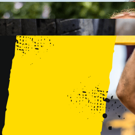
FAMILY
15 PRZESZKÓD
2 KM+
KIDS
15 PRZESZKÓD
1 KM+
TRENINGI
WYDARZENIA
RUNMAGEDDON LUBLIN ZALEW ZEMBORZYCKI 22/23.08.20
RUNMAGEDDON ERGO ARENA GDAŃSK/SOPOT 12/13.09.20
RUNMAGEDDON KIDS: DEMO WARSZAWA 24/26.09.2026
RUNMAGEDDON WROCŁAW KOPALNIA ROLANTOWICE 26/27
RUNMAGEDDON WARSZAWA TWIERDZA MODLIN 10/11.10.20
RUNMAGEDDON JURAPARK BAŁTÓW 24/25.10.2026
RUNMAGEDDON HALLOWEEN WARSZAWA 31.10.2026
TRENINGI
VOUCHERY
DLA ZAWODNIKÓW
LOGOWANIE
DEBIUTUJĘ