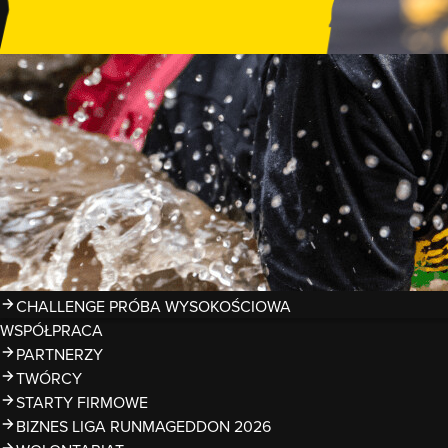
GDZIE TRENOWAĆ?
PRZESZKODY
ZDJĘCIA
KALENDARZ 2026
WYNIKI
LIGA RUNMAGEDDON 2026
SUPERLIGA RUNMAGEDDON 2026
SUPERLIGA RMG KIDS 2026
KWALIFIKACJE DO MISTRZOSTW EUROPY I ŚWIATA OCR
TROFEA
LEGENDY RUNMAGEDDON
MAGAZYN
CHALLENGE PRÓBA WYSOKOŚCIOWA
WSPÓŁPRACA
PARTNERZY
TWÓRCY
STARTY FIRMOWE
BIZNES LIGA RUNMAGEDDON 2026