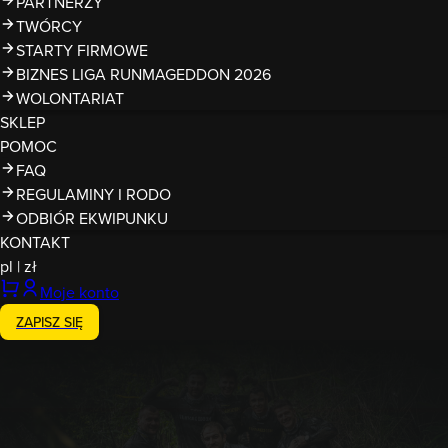
PARTNERZY
TWÓRCY
STARTY FIRMOWE
BIZNES LIGA RUNMAGEDDON 2026
WOLONTARIAT
SKLEP
POMOC
FAQ
REGULAMINY I RODO
ODBIÓR EKWIPUNKU
KONTAKT
pl
|
zł
Moje konto
ZAPISZ SIĘ
Zakończony
30-31.05.2026
Runmageddon Katowice