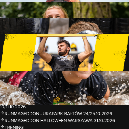
FAMILY
15 PRZESZKÓD
2 KM+
KIDS
15 PRZESZKÓD
1 KM+
TRENINGI
WYDARZENIA
RUNMAGEDDON LUBLIN ZALEW ZEMBORZYCKI
22/23.08.2026
RUNMAGEDDON ERGO ARENA GDAŃSK/SOPOT
12/13.09.2026
RUNMAGEDDON KIDS: DEMO WARSZAWA 24/26.09.2026
RUNMAGEDDON WROCŁAW KOPALNIA ROLANTOWICE
26/27.09.2026
RUNMAGEDDON WARSZAWA TWIERDZA MODLIN
10/11.10.2026
RUNMAGEDDON JURAPARK BAŁTÓW 24/25.10.2026
RUNMAGEDDON HALLOWEEN WARSZAWA 31.10.2026
TRENINGI