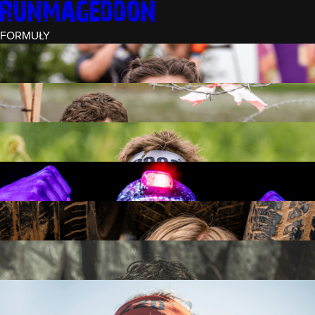
FORMUŁY
INTRO (¼)
15 PRZESZKÓD
3 KM+
REKRUT (½)
30 PRZESZKÓD
6 KM+
RUNMAGEDDON
50 PRZESZKÓD
12 KM+
NOCNY REKRUT (½)
30 PRZESZKÓD
6 KM+
INTRO U-16
15 PRZESZKÓD
3 KM+
RUNMAGEDDON HARDCORE
70 PRZESZKÓD
21 KM+
RUNMAGEDDON ULTRA
140 PRZESZKÓD
42 KM+